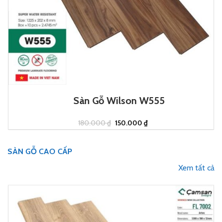
Sàn Gỗ Wilson W555
Giá
Giá
180.000
₫
150.000
₫
gốc
hiện
là:
tại
180.000 ₫.
là:
150.000 ₫.
SÀN GỖ CAO CẤP
Xem tất cả