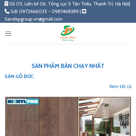
Skip
Số 05, Liền kề 06, Tổng cục 5 Tân Triều, Thanh Trì, Hà Nội|
to
Sdt 0972666035 - 0987468389 |
content
Sandepgroup.vn@gmail.com
SẢN PHẨM BÁN CHẠY NHẤT
SÀN GỖ ĐỨC
Xem tất cả