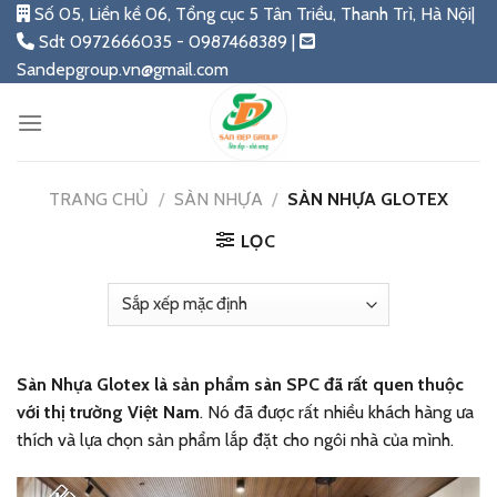
Skip
Số 05, Liền kề 06, Tổng cục 5 Tân Triều, Thanh Trì, Hà Nội|
to
Sdt 0972666035 - 0987468389 |
content
Sandepgroup.vn@gmail.com
TRANG CHỦ
/
SÀN NHỰA
/
SÀN NHỰA GLOTEX
LỌC
Sàn Nhựa Glotex là sản phẩm sàn SPC đã rất quen thuộc
với thị trường Việt Nam
. Nó đã được rất nhiều khách hàng ưa
thích và lựa chọn sản phẩm lắp đặt cho ngôi nhà của mình.