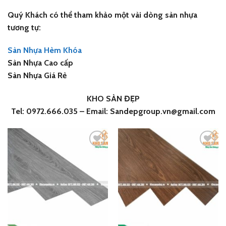
Quý Khách có thể tham khảo một vài dòng sàn nhựa
tương tự:
Sàn Nhựa Hèm Khóa
Sàn Nhựa C
ao cấp
Sàn Nhựa Giá Rẻ
KHO SÀN ĐẸP
Tel: 0972.666.035 – Email: Sandepgroup.vn@gmail.com
Add
Add
to
to
wishlist
wishlist