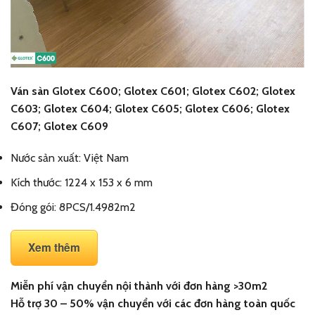
Ván sàn Glotex C600; Glotex C601; Glotex C602; Glotex
C603; Glotex C604; Glotex C605; Glotex C606; Glotex
C607; Glotex C609
Nước sản xuất: Việt Nam
Kích thước: 1224 x 153 x 6 mm
Đóng gói: 8PCS/1.4982m2
Xem thêm
Miễn phí vận chuyển nội thành với đơn hàng >30m2
Hỗ trợ 30 – 50% vận chuyển với các đơn hàng toàn quốc