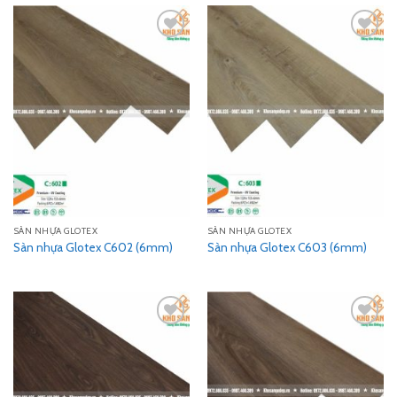
Add
Add
to
to
wishlist
wishlist
SÀN NHỰA GLOTEX
SÀN NHỰA GLOTEX
Sàn nhựa Glotex C602 (6mm)
Sàn nhựa Glotex C603 (6mm)
Add
Add
to
to
wishlist
wishlist