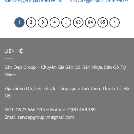
Sàn Gỗ Egger Aqua 12mm EHL161
Sàn Gỗ Egger Aqua 12mm EHL177
1
2
3
4
…
63
64
65
LIÊN HỆ
Sàn Đẹp Group – Chuyên Gia Sàn Gỗ, Sàn Nhựa, Sàn Gỗ Tự
Nhiên
Địa chỉ: số 05, Liền kề 06, Tổng cục 5 Tân Triều, Thanh Trì, Hà
Nội
SĐT: 0972.666.035 – Hotline: 0987.468.389
Email: sandepgroup.vn@gmail.com