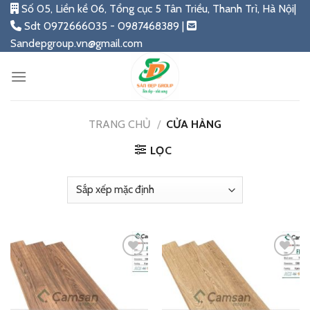
Skip
Số 05, Liền kề 06, Tổng cục 5 Tân Triều, Thanh Trì, Hà Nội|
to
Sdt 0972666035 - 0987468389 |
content
Sandepgroup.vn@gmail.com
TRANG CHỦ
/
CỬA HÀNG
LỌC
Add
Add
to
to
wishlist
wishlist