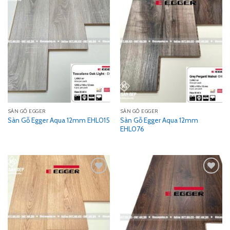
Add
Add
to
to
wishlist
wishlist
SÀN GỖ EGGER
SÀN GỖ EGGER
Sàn Gỗ Egger Aqua 12mm
Sàn Gỗ Egger Aqua 12mm EHL015
EHL076
Add
Add
to
to
wishlist
wishlist