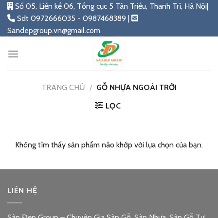
Skip
Số 05, Liền kề 06, Tổng cục 5 Tân Triều, Thanh Trì, Hà Nội|
to
Sdt 0972666035 - 0987468389 |
content
Sandepgroup.vn@gmail.com
TRANG CHỦ
/
GỖ NHỰA NGOÀI TRỜI
LỌC
Không tìm thấy sản phẩm nào khớp với lựa chọn của bạn.
LIÊN HỆ
Sàn Đẹp Group – Chuyên Gia Sàn Gỗ, Sàn Nhựa, Sàn Gỗ Tự