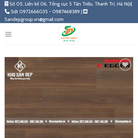
Skip
Số 05, Liền kề 06, Tổng cục 5 Tân Triều, Thanh Trì, Hà Nội|
to
Sdt 0972666035 - 0987468389 |
content
Sandepgroup.vn@gmail.com
Add
to
wishlist