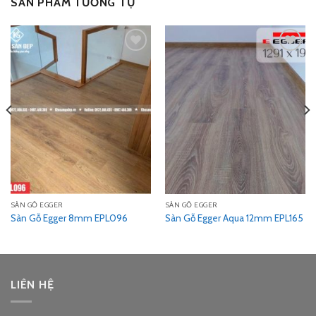
SẢN PHẨM TƯƠNG TỰ
Add
Add
to
to
wishlist
wishlist
SÀN GỖ EGGER
SÀN GỖ EGGER
Sàn Gỗ Egger 8mm EPL096
Sàn Gỗ Egger Aqua 12mm EPL165
LIÊN HỆ