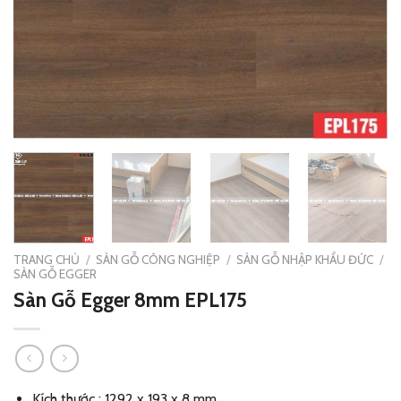
TRANG CHỦ
/
SÀN GỖ CÔNG NGHIỆP
/
SÀN GỖ NHẬP KHẨU ĐỨC
/
SÀN GỖ EGGER
Sàn Gỗ Egger 8mm EPL175
Kích thước : 1292 x 193 x 8 mm