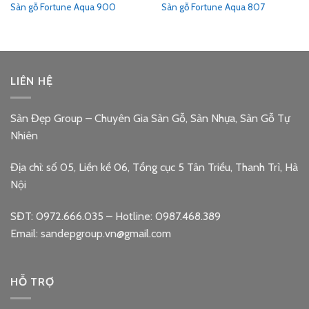
Sàn gỗ Fortune Aqua 900
Sàn gỗ Fortune Aqua 807
LIÊN HỆ
Sàn Đẹp Group – Chuyên Gia Sàn Gỗ, Sàn Nhựa, Sàn Gỗ Tự
Nhiên
Địa chỉ: số 05, Liền kề 06, Tổng cục 5 Tân Triều, Thanh Trì, Hà
Nội
SĐT: 0972.666.035 – Hotline: 0987.468.389
Email: sandepgroup.vn@gmail.com
HỖ TRỢ