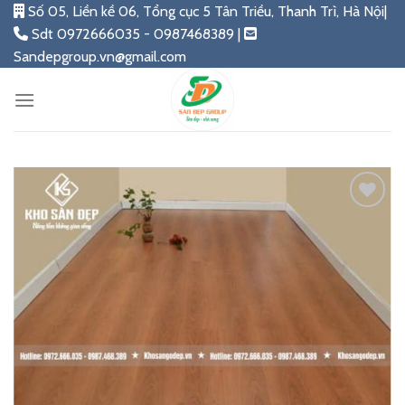
Skip
Số 05, Liền kề 06, Tổng cục 5 Tân Triều, Thanh Trì, Hà Nội|
to
Sdt 0972666035 - 0987468389 |
content
Sandepgroup.vn@gmail.com
Add
to
wishlist