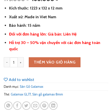
gốc
hiện
Kích thước: 1223 x 132 x 12 mm
là:
tại
195.000 ₫.
là:
Xuất xứ: Made in Viet Nam
160.000 ₫.
Bảo hành: 15 năm
Đối với đơn hàng lớn: Giá bán: Liên Hệ
Hỗ trợ 30 – 50% vận chuyển với các đơn hàng toàn
quốc
Sàn Gỗ Galamax 8mm GL77 số lượng
THÊM VÀO GIỎ HÀNG
Add to wishlist
Danh mục:
Sàn Gỗ Galamax
Thẻ:
Galamax GL77
,
Sàn gỗ galamax 8mm