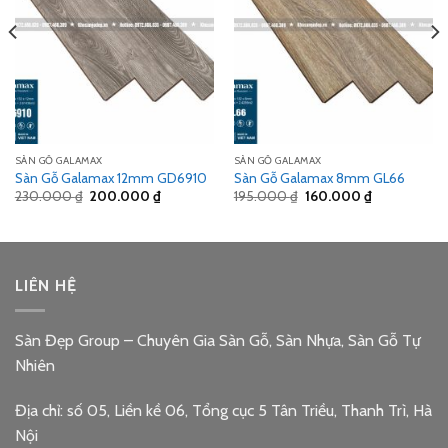
SÀN GỖ GALAMAX
SÀN GỖ GALAMAX
Sàn Gỗ Galamax 12mm GD6910
Sàn Gỗ Galamax 8mm GL66
Giá
Giá
Giá
Giá
230.000
₫
200.000
₫
195.000
₫
160.000
₫
gốc
hiện
gốc
hiện
là:
tại
là:
tại
230.000 ₫.
là:
195.000 ₫.
là:
.
200.000 ₫.
160.000 ₫.
LIÊN HỆ
Sàn Đẹp Group – Chuyên Gia Sàn Gỗ, Sàn Nhựa, Sàn Gỗ Tự
Nhiên
Địa chỉ: số 05, Liền kề 06, Tổng cục 5 Tân Triều, Thanh Trì, Hà
Nội