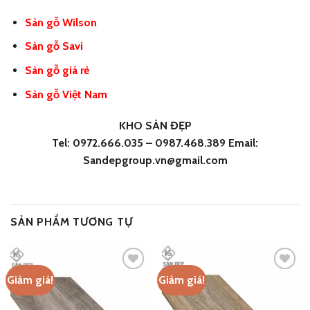
Sàn gỗ Wilson
Sàn gỗ Savi
Sàn gỗ giá rẻ
Sàn gỗ Việt Nam
KHO SÀN ĐẸP
Tel: 0972.666.035 – 0987.468.389 Email:
Sandepgroup.vn@gmail.com
SẢN PHẨM TƯƠNG TỰ
Giảm giá!
Giảm giá!
Add
Add
to
to
wishlist
wishlist