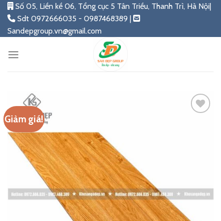
Skip
Số 05, Liền kề 06, Tổng cục 5 Tân Triều, Thanh Trì, Hà Nội|
to
Sdt 0972666035 - 0987468389 |
content
Sandepgroup.vn@gmail.com
Giảm giá!
Add
to
wishlist