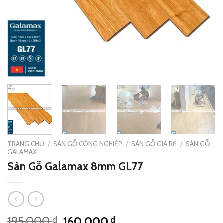
TRANG CHỦ
/
SÀN GỖ CÔNG NGHIỆP
/
SÀN GỖ GIÁ RẺ
/
SÀN GỖ
GALAMAX
Sàn Gỗ Galamax 8mm GL77
Giá
Giá
195.000
160.000
₫
₫