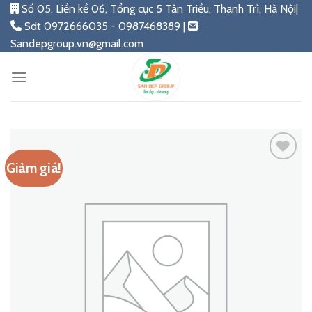
Skip
Số 05, Liền kề 06, Tổng cục 5 Tân Triều, Thanh Trì, Hà Nội|
to
Sdt 0972666035 - 0987468389 |
content
Sandepgroup.vn@gmail.com
Giảm giá!
Add
to
wishlist