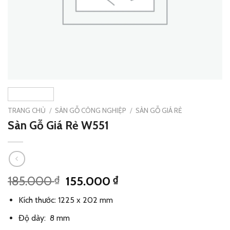
TRANG CHỦ
/
SÀN GỖ CÔNG NGHIỆP
/
SÀN GỖ GIÁ RẺ
Sàn Gỗ Giá Rẻ W551
Giá
Giá
185.000
155.000
₫
₫
gốc
hiện
Kích thước: 1225 x 202 mm
là:
tại
185.000 ₫.
là:
Độ dày: 8 mm
155.000 ₫.