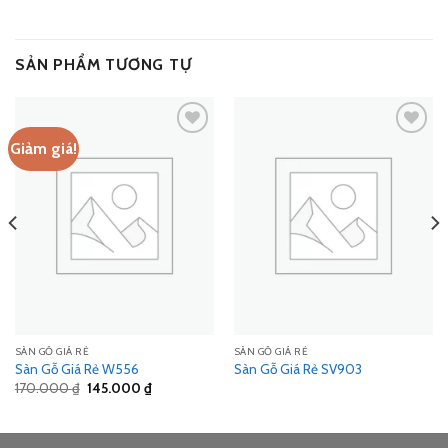
SẢN PHẨM TƯƠNG TỰ
Giảm giá!
Add
Add
to
to
wishlist
wishlist
SÀN GỖ GIÁ RẺ
SÀN GỖ GIÁ RẺ
Sàn Gỗ Giá Rẻ W556
Sàn Gỗ Giá Rẻ SV903
Giá
Giá
170.000
₫
145.000
₫
gốc
hiện
là:
tại
170.000 ₫.
là:
145.000 ₫.