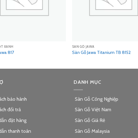
ỐT XANH
SÀN GỖ JAWA
awa 817
Sàn Gỗ Jawa Titanium TB 8152
Ợ
DANH MỤC
ách bảo hành
Sàn Gỗ Công Nghiệp
ách đổi trả
Sàn Gỗ Việt Nam
dẫn đặt hàng
Sàn Gỗ Giá Rẻ
dẫn thanh toán
Sàn Gỗ Malaysia