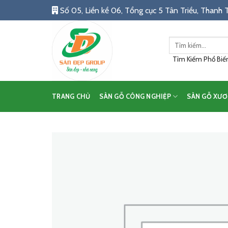
Skip
Số 05, Liền kề 06, Tổng cục 5 Tân Triều, Thanh T
to
content
Tìm
kiếm:
Tìm Kiếm Phổ Biến:
TRANG CHỦ
SÀN GỖ CÔNG NGHIỆP
SÀN GỖ XƯƠ