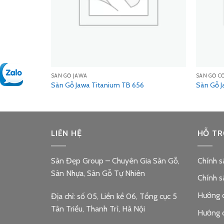
SÀN GỖ JAWA
SÀN GỖ C
Sàn Gỗ Jawa Titanium TB 656
Sàn Gỗ J
LIÊN HỆ
HỖ TR
Sàn Đẹp Group – Chuyên Gia Sàn Gỗ,
Chính s
Sàn Nhựa, Sàn Gỗ Tự Nhiên
Chính s
Hướng 
Địa chỉ: số 05, Liền kề 06, Tổng cục 5
Tân Triều, Thanh Trì, Hà Nội
Hướng 