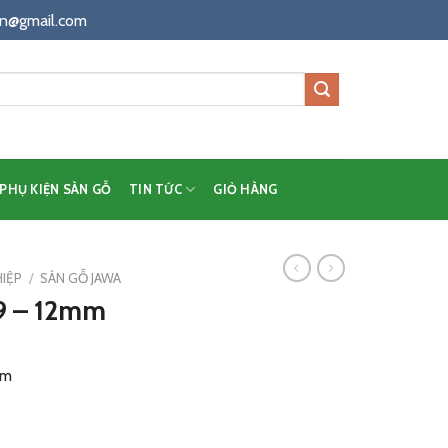
n@gmail.com
PHỤ KIỆN SÀN GỖ
TIN TỨC
GIỎ HÀNG
IỆP
/
SÀN GỖ JAWA
9 – 12mm
mm