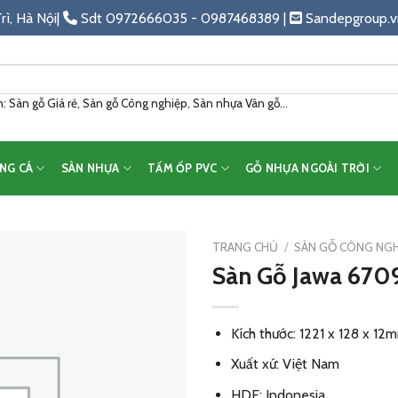
rì, Hà Nội|
Sdt 0972666035 - 0987468389 |
Sandepgroup.v
 Sàn gỗ Giá rẻ, Sàn gỗ Công nghiệp, Sàn nhựa Vân gỗ...
NG CÁ
SÀN NHỰA
TẤM ỐP PVC
GỖ NHỰA NGOÀI TRỜI
TRANG CHỦ
/
SÀN GỖ CÔNG NGH
Sàn Gỗ Jawa 670
Add
to
wishlist
Kích thước: 1221 x 128 x 12
Xuất xứ: Việt Nam
HDF: Indonesia