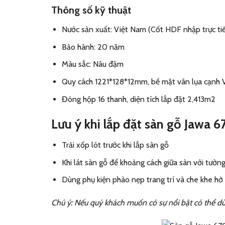
Thông số kỹ thuật
Nước sản xuất: Việt Nam (Cốt HDF nhập trực ti
Bảo hành: 20 năm
Màu sắc: Nâu đậm
Quy cách 1221*128*12mm, bề mặt vân lụa cạnh V
Đóng hộp 16 thanh, diện tích lắp đặt 2,413m2
Lưu ý khi lắp đặt sàn gỗ Jawa 
Trải xốp lót trước khi lắp sàn gỗ
Khi lát sàn gỗ để khoảng cách giữa sàn với tườ
Dùng phụ kiện phào nẹp trang trí và che khe hở
Chú ý: Nếu quý khách muốn có sự nổi bật có thể d