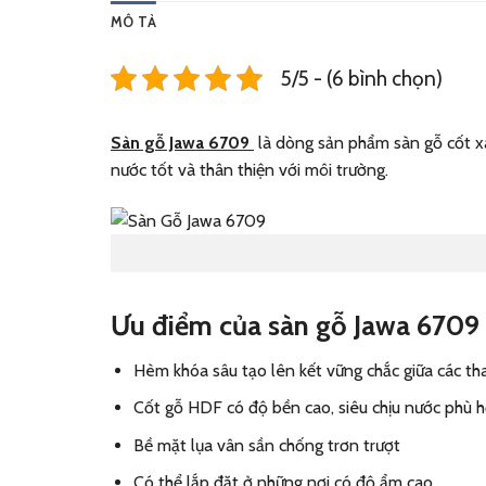
MÔ TẢ
5/5 - (6 bình chọn)
Sàn gỗ Jawa 6709
là dòng sản phẩm sàn gỗ cốt x
nước tốt và thân thiện với môi trường.
Ưu điểm của sàn gỗ Jawa 6709
Hèm khóa sâu tạo lên kết vững chắc giữa các th
Cốt gỗ HDF có độ bền cao, siêu chịu nước phù h
Bề mặt lụa vân sần chống trơn trượt
Có thể lắp đặt ở những nơi có độ ẩm cao