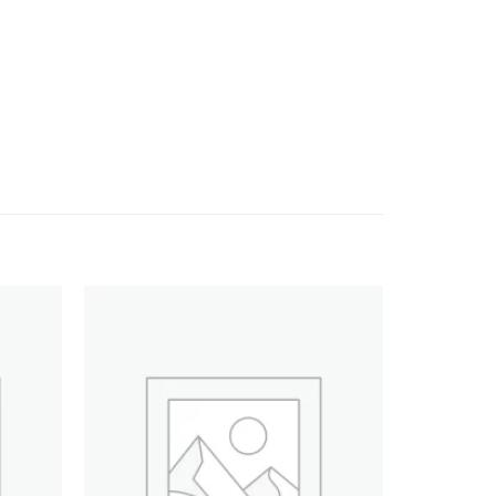
Add
Add
to
to
wishlist
wishlist