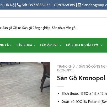
rì, Hà Nội|
Sdt 0972666035 - 0987468389 |
Sandepgroup.v
 Sàn gỗ Giá rẻ, Sàn gỗ Công nghiệp, Sàn nhựa Vân gỗ...
NG CÁ
SÀN NHỰA
TẤM ỐP PVC
GỖ NHỰA NGOÀI TRỜI
TRANG CHỦ
/
SÀN GỖ CÔNG NGH
KRONOPOL
Sàn Gỗ Kronopo
Add
to
wishlist
Kích thước: 1380 x 113 x 12
Xuất xứ: 100 % Poland (Swi