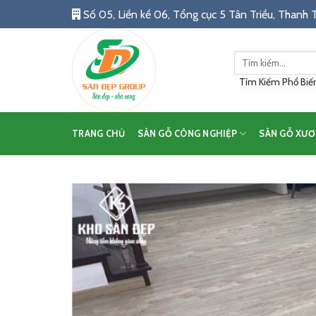
Skip
Số 05, Liền kề 06, Tổng cục 5 Tân Triều, Thanh T
to
content
Tìm
kiếm:
Tìm Kiếm Phổ Biến:
TRANG CHỦ
SÀN GỖ CÔNG NGHIỆP
SÀN GỖ XƯƠ