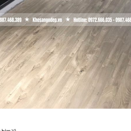
ỏ hèm V)