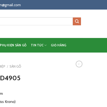
n@gmail.com
PHỤ KIỆN SÀN GỖ
TIN TỨC
GIỎ HÀNG
IỆP
/
SÀN GỖ
l D4905
mm
ss Krono)