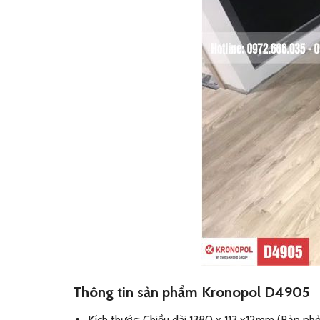
Thông tin sản phẩm Kronopol D4905
Kích thước: Chiều dài 1380 x 113 x12mm (Bản nh