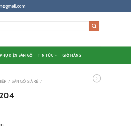
n@gmail.com
PHỤ KIỆN SÀN GỖ
TIN TỨC
GIỎ HÀNG
IỆP
/
SÀN GỖ GIÁ RẺ
/
8204
mm