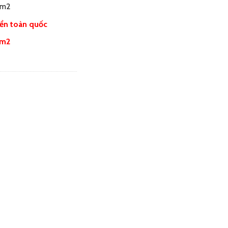
1m2
ển toàn quốc
0m2