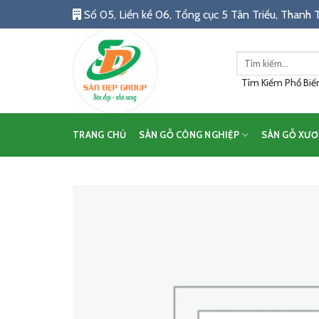
Skip
Số 05, Liền kề 06, Tổng cục 5 Tân Triều, Thanh T
to
content
Tìm
kiếm:
Tìm Kiếm Phổ Biến:
TRANG CHỦ
SÀN GỖ CÔNG NGHIỆP
SÀN GỖ XƯƠ