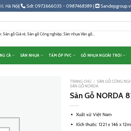
rì, Hà Nội|
Sdt 0972666035 - 0987468389 |
Sandepgroup.v
 Sàn gỗ Giá rẻ, Sàn gỗ Công nghiệp, Sàn nhựa Vân gỗ...
NG CÁ
SÀN NHỰA
TẤM ỐP PVC
GỖ NHỰA NGOÀI TRỜI
TRANG CHỦ
/
SÀN GỖ CÔNG NGH
SÀN GỖ NORDA
Sàn Gỗ NORDA 
Add
to
wishlist
Xuất xứ: Việt Nam
Kích thước: 1221 x 146 x 12