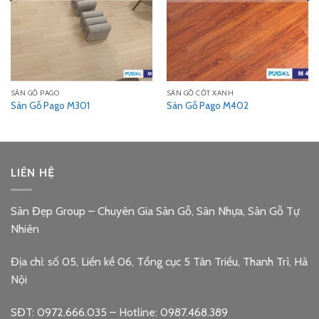
SÀN GỖ PAGO
SÀN GỖ CỐT XANH
Sàn Gỗ Pago M301
Sàn Gỗ Pago M402
LIÊN HỆ
Sàn Đẹp Group – Chuyên Gia Sàn Gỗ, Sàn Nhựa, Sàn Gỗ Tự
Nhiên
Địa chỉ: số 05, Liền kề 06, Tổng cục 5 Tân Triều, Thanh Trì, Hà
Nội
SĐT: 0972.666.035 – Hotline: 0987.468.389