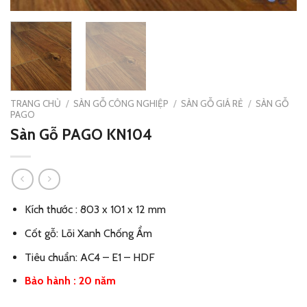
TRANG CHỦ
/
SÀN GỖ CÔNG NGHIỆP
/
SÀN GỖ GIÁ RẺ
/
SÀN GỖ
PAGO
Sàn Gỗ PAGO KN104
Kích thước : 803 x 101 x 12 mm
Cốt gỗ: Lõi Xanh Chống Ẩm
Tiêu chuẩn: AC4 – E1 – HDF
Bảo hành : 20 năm