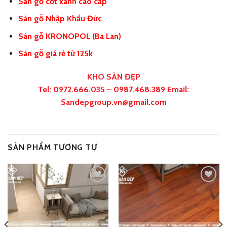
Sàn gỗ cốt xanh cao cấp
Sàn gỗ Nhập Khẩu Đức
Sàn gỗ KRONOPOL (Ba Lan)
Sàn gỗ giá rẻ từ 125k
KHO SÀN ĐẸP
Tel: 0972.666.035 – 0987.468.389 Email:
Sandepgroup.vn@gmail.com
SẢN PHẨM TƯƠNG TỰ
Add
Add
to
to
wishlist
wishlist