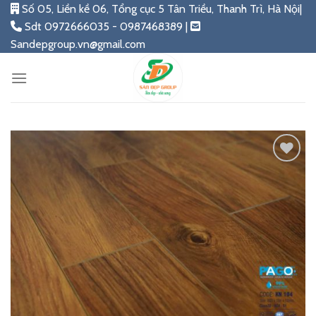
Skip
Số 05, Liền kề 06, Tổng cục 5 Tân Triều, Thanh Trì, Hà Nội|
to
Sdt 0972666035 - 0987468389 |
content
Sandepgroup.vn@gmail.com
Add
to
wishlist