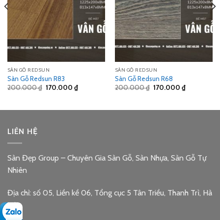
SÀN GỖ REDSUN
SÀN GỖ REDSUN
Sàn Gỗ Redsun R83
Sàn Gỗ Redsun R68
Giá
Giá
Giá
Giá
200.000
₫
170.000
₫
200.000
₫
170.000
₫
gốc
hiện
gốc
hiện
là:
tại
là:
tại
200.000 ₫.
là:
200.000 ₫.
là:
₫.
170.000 ₫.
170.000 ₫.
LIÊN HỆ
Sàn Đẹp Group – Chuyên Gia Sàn Gỗ, Sàn Nhựa, Sàn Gỗ Tự
Nhiên
Địa chỉ: số 05, Liền kề 06, Tổng cục 5 Tân Triều, Thanh Trì, Hà
Nội