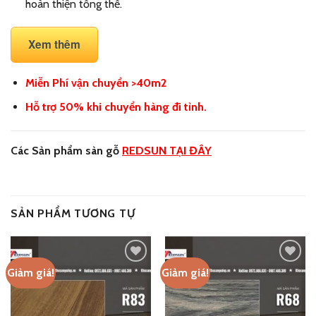
hoàn thiện tổng thể.
Xem thêm
Miễn Phí vận chuyển >40m2
Hỗ trợ 50% khi chuyển hàng đi tỉnh.
Các Sản phẩm sàn gỗ
REDSUN TẠI ĐÂY
SẢN PHẨM TƯƠNG TỰ
Giảm giá!
Giảm giá!
Add
Add
to
to
wishlist
wishlist