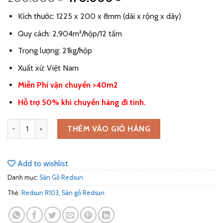
gốc
hiện
Kích thước: 1225 x 200 x 8mm (dài x rộng x dày)
là:
tại
200.000 ₫.
là:
Quy cách: 2,904m²/hộp/12 tấm
170.000 ₫.
Trọng lượng: 21kg/hộp
Xuất xứ: Việt Nam
Miễn Phí vận chuyển >40m2
Hỗ trợ 50% khi chuyển hàng đi tỉnh.
Sàn Gỗ Redsun R103 số lượng
THÊM VÀO GIỎ HÀNG
Add to wishlist
Danh mục:
Sàn Gỗ Redsun
Thẻ:
Redsun R103
,
Sàn gỗ Redsun