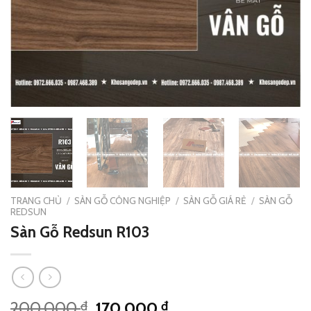
TRANG CHỦ
/
SÀN GỖ CÔNG NGHIỆP
/
SÀN GỖ GIÁ RẺ
/
SÀN GỖ
REDSUN
Sàn Gỗ Redsun R103
Giá
Giá
200.000
170.000
₫
₫