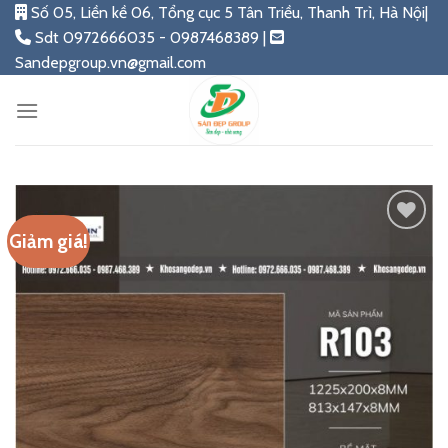
Skip
Số 05, Liền kề 06, Tổng cục 5 Tân Triều, Thanh Trì, Hà Nội|
to
Sdt 0972666035 - 0987468389 |
content
Sandepgroup.vn@gmail.com
Giảm giá!
Add
to
wishlist