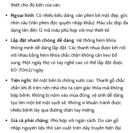
thiết cho độ bền của sàn.
Ngoại hình
: Có nhiều kiểu dáng, vân phim bề mặt đẹp, góc
nhìn sâu (Vân phim độc quyền nhập khẩu). Màu sắc đẹp đa
dạng lên đến 12 mã màu phù hợp với mọi thiết kế.
Lắp đặt nhanh chóng dễ dàng
: Hệ thống hèm khóa
thông minh dễ dàng lắp đặt. Các thanh nhựa được kết nối
với nhau bằng hèm khóa chắc chắn không cần keo bổ
sung. Một ngày thợ có tay nghề cao có thể lắp đặt được
60-70m2/ ngày
Tiện nghi:
Bề mặt bền bỉ chống xước cao. Thanh gỗ chắc
chắn khi đi trên nền nhà cho ta cảm giác thỏa mái không
bệp bềnh. Không bị nồm vào mùa đông, vệ sinh dễ dàng
tạo lên một bề mặt sạch sẽ. Không vi khuẩn tránh được
nhiều bệnh lây qua đường chân tay miệng.
Giá cả phải chăng:
Phù hợp với ngân sách. Do sàn gỗ
nhập nguyên liệu thô sản xuất trên dây truyền hiện đại