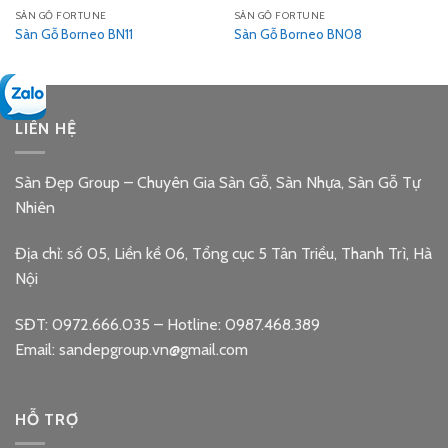
SÀN GỖ FORTUNE
SÀN GỖ FORTUNE
Sàn Gỗ Borneo BN11
Sàn Gỗ Borneo BN08
LIÊN HỆ
Sàn Đẹp Group – Chuyên Gia Sàn Gỗ, Sàn Nhựa, Sàn Gỗ Tự
Nhiên
Địa chỉ: số 05, Liền kề 06, Tổng cục 5 Tân Triều, Thanh Trì, Hà
Nội
SĐT: 0972.666.035 – Hotline: 0987.468.389
Email: sandepgroup.vn@gmail.com
HỖ TRỢ