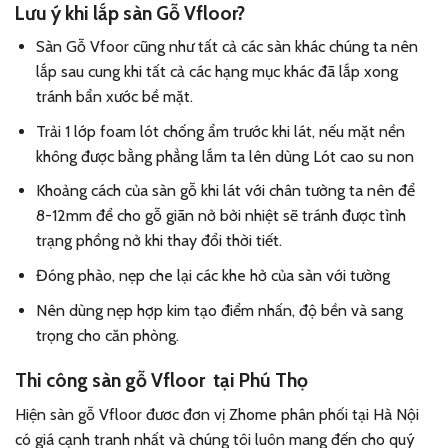
Lưu ý khi lắp sàn Gỗ Vfloor?
Sàn Gỗ Vfoor cũng như tất cả các sàn khác chúng ta nên
lắp sau cung khi tất cả các hạng mục khác đã lắp xong
tránh bẩn xước bề mặt.
Trải 1 lớp foam lót chống ẩm trước khi lát, nếu mặt nền
không được bằng phẳng lắm ta lên dùng Lót cao su non
Khoảng cách của sàn gỗ khi lát với chân tường ta nên để
8-12mm để cho gỗ giãn nở bởi nhiệt sẽ tránh được tình
trạng phồng nở khi thay đổi thời tiết.
Đóng phào, nẹp che lại các khe hở của sàn với tường
Nên dùng nẹp hợp kim tạo điểm nhấn, độ bền và sang
trọng cho căn phòng.
Thi công sàn gỗ Vfloor tại Phú Thọ
Hiện sàn gỗ Vfloor đươc đơn vị Zhome phân phối tại Hà Nội
có giá cạnh tranh nhất và chúng tôi luôn mang đến cho quý