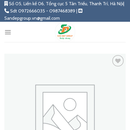
Skip
Số 05, Liền kề 06, Tổng cục 5 Tân Triều, Thanh Trì, Hà Nội|
to
Sdt 0972666035 - 0987468389 |
content
Sandepgroup.vn@gmail.com
Add
to
wishlist