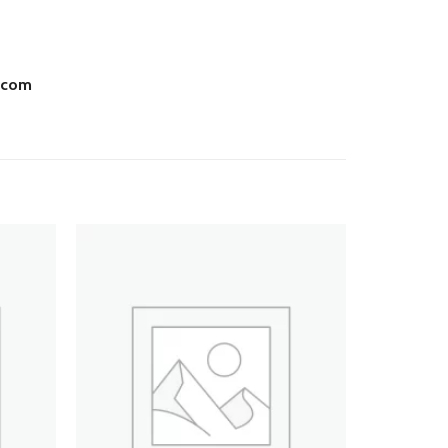
.com
Add
Add
to
to
wishlist
wishlist