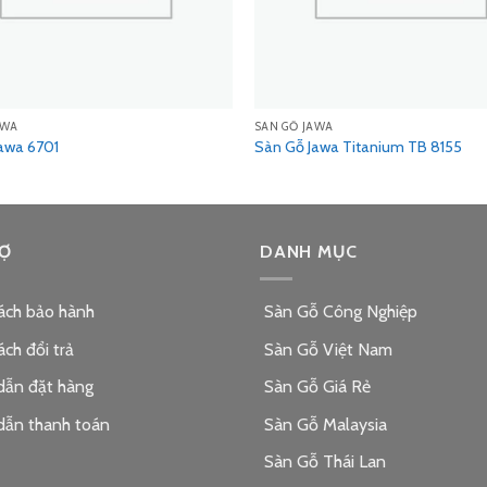
AWA
SÀN GỖ JAWA
awa 6701
Sàn Gỗ Jawa Titanium TB 8155
Ợ
DANH MỤC
ách bảo hành
Sàn Gỗ Công Nghiệp
ách đổi trả
Sàn Gỗ Việt Nam
dẫn đặt hàng
Sàn Gỗ Giá Rẻ
dẫn thanh toán
Sàn Gỗ Malaysia
Sàn Gỗ Thái Lan