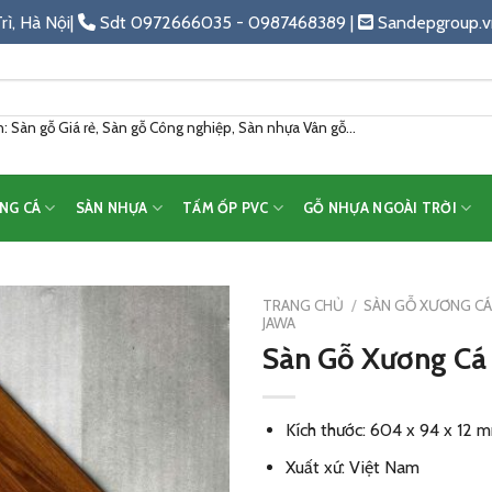
rì, Hà Nội|
Sdt 0972666035 - 0987468389 |
Sandepgroup.v
 Sàn gỗ Giá rẻ, Sàn gỗ Công nghiệp, Sàn nhựa Vân gỗ...
NG CÁ
SÀN NHỰA
TẤM ỐP PVC
GỖ NHỰA NGOÀI TRỜI
TRANG CHỦ
/
SÀN GỖ XƯƠNG C
JAWA
Sàn Gỗ Xương Cá 
Add
to
wishlist
Kích thước: 604 x 94 x 12 
Xuất xứ: Việt Nam