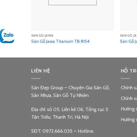
SÀN GỖ JAWA
SÀN GỖ J
2
Sàn Gỗ Jawa Titanium TB 8154
Sàn Gỗ J
LIÊN HỆ
HỖ TR
Sàn Đẹp Group – Chuyên Gia Sàn Gỗ,
Chính s
Sàn Nhựa, Sàn Gỗ Tự Nhiên
Chính s
Hướng 
Địa chỉ: số 05, Liền kề 06, Tổng cục 5
Tân Triều, Thanh Trì, Hà Nội
Hướng 
SĐT: 0972.666.035 – Hotline: