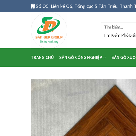
Skip
Số 05, Liền kề 06, Tổng cục 5 Tân Triều, Thanh T
to
content
Tìm
kiếm:
Tìm Kiếm Phổ Biến:
TRANG CHỦ
SÀN GỖ CÔNG NGHIỆP
SÀN GỖ XƯƠ