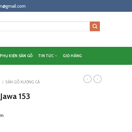
n@gmail.com
PHỤ KIỆN SÀN GỖ
TIN TỨC
GIỎ HÀNG
Á
/
SÀN GỖ XƯƠNG CÁ
Jawa 153
mm