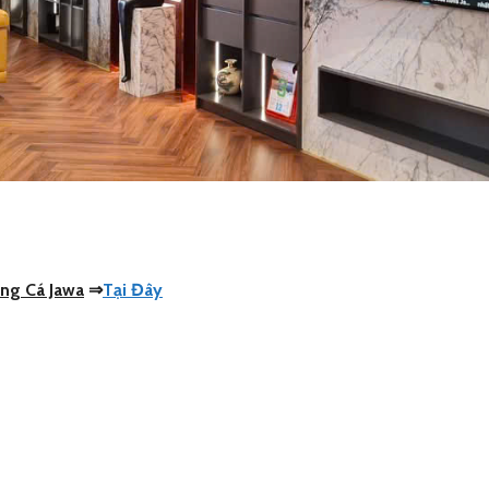
ng Cá Jawa
⇒
Tại Đây