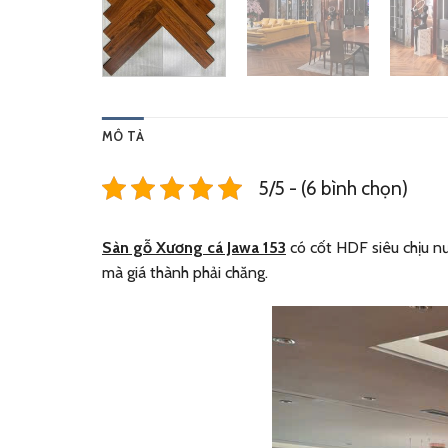
MÔ TẢ
5/5 - (6 bình chọn)
Sàn gỗ X
ương cá Jawa
153
có cốt HDF siêu chịu n
mà giá thành phải chăng.