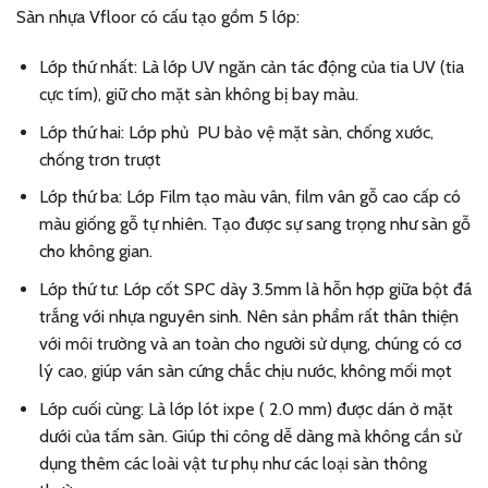
Sàn nhựa Vfloor có cấu tạo gồm 5 lớp:
Lớp thứ nhất: Là lớp UV ngăn cản tác động của tia UV (tia
cực tím), giữ cho mặt sàn không bị bay màu.
Lớp thứ hai: Lớp phủ PU bảo vệ mặt sàn, chống xước,
chống trơn trượt
Lớp thứ ba: Lớp Film tạo màu vân, film vân gỗ cao cấp có
màu giống gỗ tự nhiên. Tạo được sự sang trọng như sàn gỗ
cho không gian.
Lớp thứ tư: Lớp cốt SPC dày 3.5mm là hỗn hợp giữa bột đá
trắng với nhựa nguyên sinh. Nên sản phẩm rất thân thiện
với môi trường và an toàn cho người sử dụng, chúng có cơ
lý cao, giúp ván sàn cứng chắc chịu nước, không mối mọt
Lớp cuối cùng: Là lớp lót ixpe ( 2.0 mm) được dán ở mặt
dưới của tấm sàn. Giúp thi công dễ dàng mà không cần sử
dụng thêm các loài vật tư phụ như các loại sàn thông