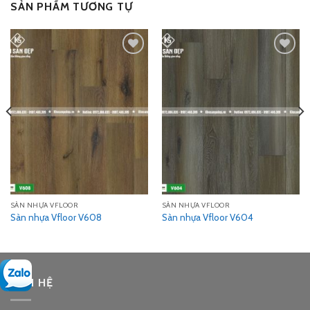
SẢN PHẨM TƯƠNG TỰ
Add
Add
to
to
wishlist
wishlist
SÀN NHỰA VFLOOR
SÀN NHỰA VFLOOR
Sàn nhựa Vfloor V608
Sàn nhựa Vfloor V604
LIÊN HỆ