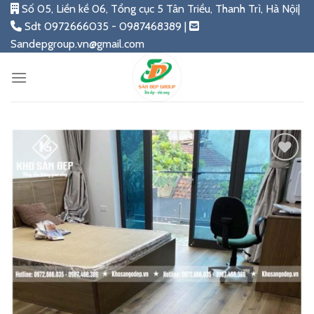
Skip
Số 05, Liền kề 06, Tổng cục 5 Tân Triều, Thanh Trì, Hà Nội|
to
Sdt 0972666035 - 0987468389 |
content
Sandepgroup.vn@gmail.com
Add
to
wishlist