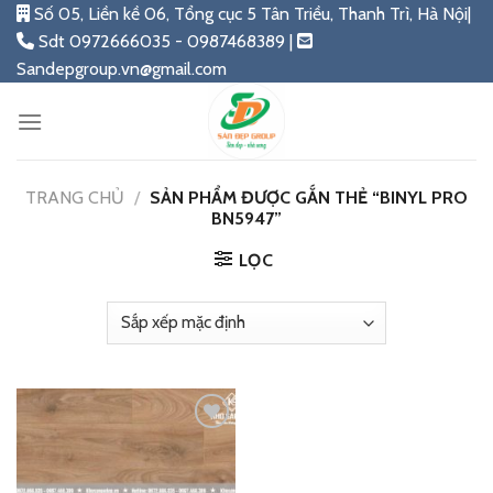
Skip
Số 05, Liền kề 06, Tổng cục 5 Tân Triều, Thanh Trì, Hà Nội|
to
Sdt 0972666035 - 0987468389 |
content
Sandepgroup.vn@gmail.com
TRANG CHỦ
/
SẢN PHẨM ĐƯỢC GẮN THẺ “BINYL PRO
BN5947”
LỌC
Add
to
wishlist