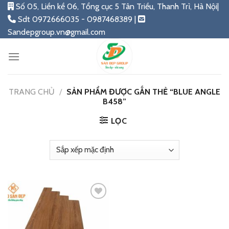
Skip
Số 05, Liền kề 06, Tổng cục 5 Tân Triều, Thanh Trì, Hà Nội|
to
Sdt 0972666035 - 0987468389 |
content
Sandepgroup.vn@gmail.com
TRANG CHỦ
/
SẢN PHẨM ĐƯỢC GẮN THẺ “BLUE ANGLE
B458”
LỌC
Add
to
wishlist