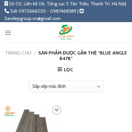
Skip
Số 05, Liền kề 06, Tổng cục 5 Tân Triều, Thanh Trì, Hà Nội|
to
Sdt 0972666035 - 0987468389 |
content
Sandepgroup.vn@gmail.com
TRANG CHỦ
/
SẢN PHẨM ĐƯỢC GẮN THẺ “BLUE ANGLE
B478”
LỌC
Add
to
wishlist