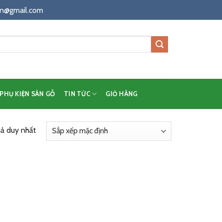
n@gmail.com
PHỤ KIỆN SÀN GỖ
TIN TỨC
GIỎ HÀNG
uả duy nhất