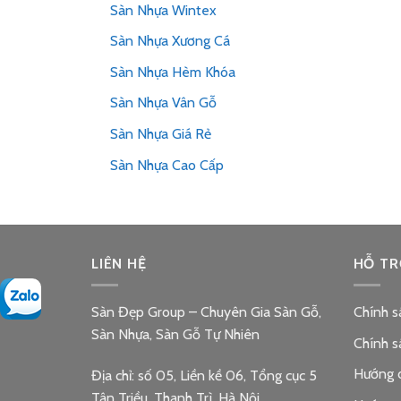
Sàn Nhựa Wintex
Sàn Nhựa Xương Cá
Sàn Nhựa Hèm Khóa
Sàn Nhựa Vân Gỗ
Sàn Nhựa Giá Rẻ
Sàn Nhựa Cao Cấp
LIÊN HỆ
HỖ TR
Sàn Đẹp Group – Chuyên Gia Sàn Gỗ,
Chính s
Sàn Nhựa, Sàn Gỗ Tự Nhiên
Chính s
Hướng 
Địa chỉ: số 05, Liền kề 06, Tổng cục 5
Tân Triều, Thanh Trì, Hà Nội