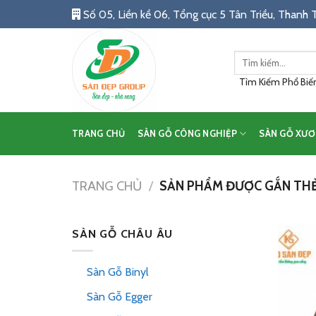
Skip
Số 05, Liền kề 06, Tổng cục 5 Tân Triều, Thanh T
to
content
Tìm
kiếm:
Tìm Kiếm Phổ Biến:
TRANG CHỦ
SÀN GỖ CÔNG NGHIỆP
SÀN GỖ XƯƠ
TRANG CHỦ
/
SẢN PHẨM ĐƯỢC GẮN THẺ 
SÀN GỖ CHÂU ÂU
Sàn Gỗ Binyl
Sàn Gỗ Egger