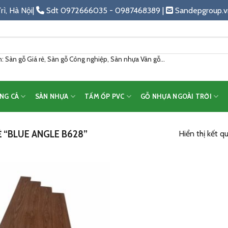
rì, Hà Nội|
Sdt 0972666035 - 0987468389 |
Sandepgroup.v
 Sàn gỗ Giá rẻ, Sàn gỗ Công nghiệp, Sàn nhựa Vân gỗ...
NG CÁ
SÀN NHỰA
TẤM ỐP PVC
GỖ NHỰA NGOÀI TRỜI
“BLUE ANGLE B628”
Hiển thị kết q
Add
to
wishlist