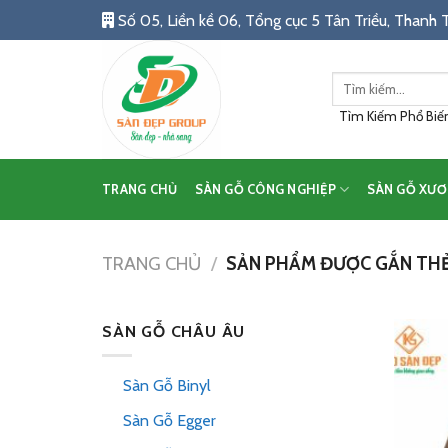
Skip
Số 05, Liền kề 06, Tổng cục 5 Tân Triều, Thanh T
to
content
Tìm
kiếm:
Tìm Kiếm Phổ Biến:
TRANG CHỦ
SÀN GỖ CÔNG NGHIỆP
SÀN GỖ XƯƠ
TRANG CHỦ
/
SẢN PHẨM ĐƯỢC GẮN THẺ 
SÀN GỖ CHÂU ÂU
Sàn Gỗ Binyl
Sàn Gỗ Egger