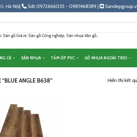
rì, Hà Nội|
Sdt 0972666035 - 0987468389 |
Sandepgroup.v
 Sàn gỗ Giá rẻ, Sàn gỗ Công nghiệp, Sàn nhựa Vân gỗ...
NG CÁ
SÀN NHỰA
TẤM ỐP PVC
GỖ NHỰA NGOÀI TRỜI
“BLUE ANGLE B638”
Hiển thị kết q
Add
to
wishlist