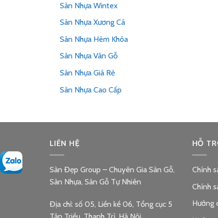
Sàn Nhựa Wintex
Sàn Nhựa Xương Cá
Sàn Nhựa Hèm Khóa
Sàn Nhựa Vân Gỗ
Sàn Nhựa Giá Rẻ
Sàn Nhựa Cao Cấp
LIÊN HỆ
HỖ TR
Sàn Đẹp Group – Chuyên Gia Sàn Gỗ,
Chính s
Sàn Nhựa, Sàn Gỗ Tự Nhiên
Chính s
Hướng 
Địa chỉ: số 05, Liền kề 06, Tổng cục 5
Tân Triều, Thanh Trì, Hà Nội