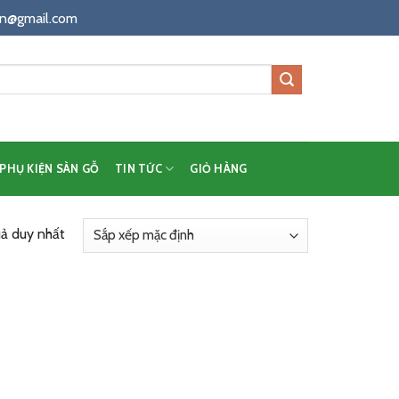
n@gmail.com
PHỤ KIỆN SÀN GỖ
TIN TỨC
GIỎ HÀNG
uả duy nhất