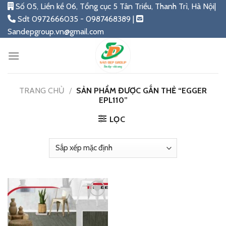
Skip
Số 05, Liền kề 06, Tổng cục 5 Tân Triều, Thanh Trì, Hà Nội|
to
Sdt 0972666035 - 0987468389 |
content
Sandepgroup.vn@gmail.com
TRANG CHỦ
/
SẢN PHẨM ĐƯỢC GẮN THẺ “EGGER
EPL110”
LỌC
Add
to
wishlist