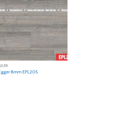
GGER
Egger 8mm EPL205