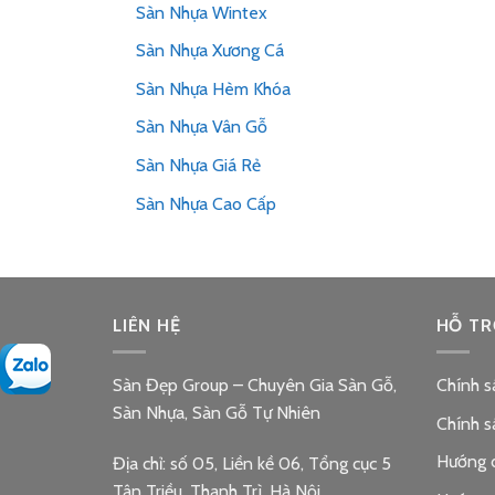
Sàn Nhựa Wintex
Sàn Nhựa Xương Cá
Sàn Nhựa Hèm Khóa
Sàn Nhựa Vân Gỗ
Sàn Nhựa Giá Rẻ
Sàn Nhựa Cao Cấp
LIÊN HỆ
HỖ TR
Sàn Đẹp Group – Chuyên Gia Sàn Gỗ,
Chính s
Sàn Nhựa, Sàn Gỗ Tự Nhiên
Chính s
Hướng 
Địa chỉ: số 05, Liền kề 06, Tổng cục 5
Tân Triều, Thanh Trì, Hà Nội