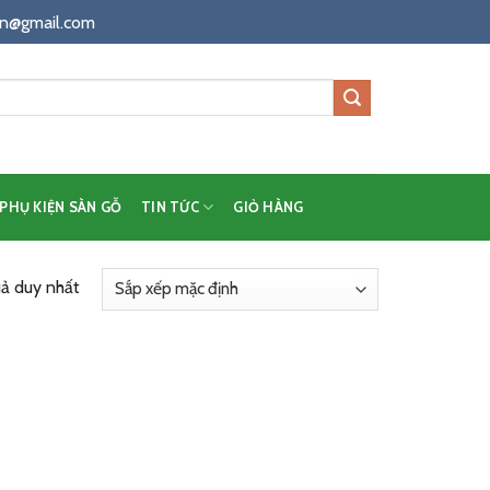
n@gmail.com
PHỤ KIỆN SÀN GỖ
TIN TỨC
GIỎ HÀNG
uả duy nhất