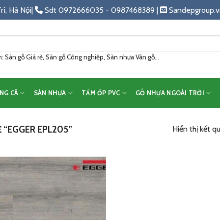
rì, Hà Nội|
Sdt 0972666035 - 0987468389 |
Sandepgroup.v
 Sàn gỗ Giá rẻ, Sàn gỗ Công nghiệp, Sàn nhựa Vân gỗ...
NG CÁ
SÀN NHỰA
TẤM ỐP PVC
GỖ NHỰA NGOÀI TRỜI
 “EGGER EPL205”
Hiển thị kết q
Add
to
wishlist