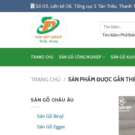
Skip
Số 05, Liền kề 06, Tổng cục 5 Tân Triều, Thanh T
to
content
Tìm
kiếm:
Tìm Kiếm Phổ Biến:
TRANG CHỦ
SÀN GỖ CÔNG NGHIỆP
SÀN GỖ XƯƠ
TRANG CHỦ
/
SẢN PHẨM ĐƯỢC GẮN THẺ
SÀN GỖ CHÂU ÂU
Sàn Gỗ Binyl
Sàn Gỗ Egger