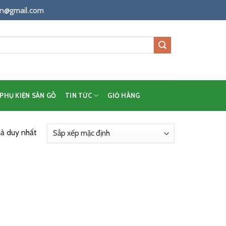
n@gmail.com
PHỤ KIỆN SÀN GỖ
TIN TỨC
GIỎ HÀNG
uả duy nhất