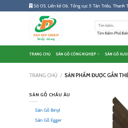
Skip
Số 05, Liền kề 06, Tổng cục 5 Tân Triều, Thanh T
to
content
Tìm
kiếm:
Tìm Kiếm Phổ Biến:
TRANG CHỦ
SÀN GỖ CÔNG NGHIỆP
SÀN GỖ XƯƠ
TRANG CHỦ
/
SẢN PHẨM ĐƯỢC GẮN THẺ 
SÀN GỖ CHÂU ÂU
Sàn Gỗ Binyl
Sàn Gỗ Egger