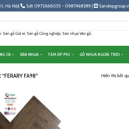
rì, Hà Nội|
Sdt 0972666035 - 0987468389 |
Sandepgroup.v
 Sàn gỗ Giá rẻ, Sàn gỗ Công nghiệp, Sàn nhựa Vân gỗ...
NG CÁ
SÀN NHỰA
TẤM ỐP PVC
GỖ NHỰA NGOÀI TRỜI
“FERARY FA98”
Hiển thị kết q
Add
to
wishlist