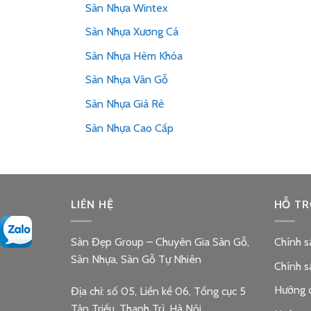
Sàn Nhựa Wintex
Sàn Nhựa Xương Cá
Sàn Nhựa Hèm Khóa
Sàn Nhựa Vân Gỗ
Sàn Nhựa Giá Rẻ
Sàn Nhựa Cao Cấp
LIÊN HỆ
HỖ TR
Sàn Đẹp Group – Chuyên Gia Sàn Gỗ,
Chính s
Sàn Nhựa, Sàn Gỗ Tự Nhiên
Chính s
Hướng 
Địa chỉ: số 05, Liền kề 06, Tổng cục 5
Tân Triều, Thanh Trì, Hà Nội