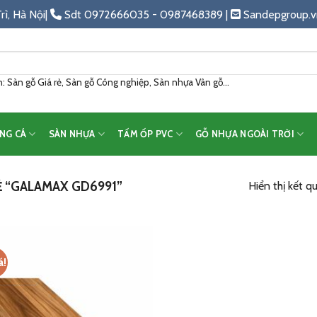
rì, Hà Nội|
Sdt 0972666035 - 0987468389 |
Sandepgroup.v
 Sàn gỗ Giá rẻ, Sàn gỗ Công nghiệp, Sàn nhựa Vân gỗ...
NG CÁ
SÀN NHỰA
TẤM ỐP PVC
GỖ NHỰA NGOÀI TRỜI
 “GALAMAX GD6991”
Hiển thị kết q
á!
Add
to
wishlist