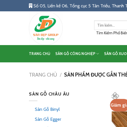
Skip
Số 05, Liền kề 06, Tổng cục 5 Tân Triều, Thanh T
to
content
Tìm
kiếm:
Tìm Kiếm Phổ Biến:
TRANG CHỦ
SÀN GỖ CÔNG NGHIỆP
SÀN GỖ XƯƠ
TRANG CHỦ
/
SẢN PHẨM ĐƯỢC GẮN THẺ
SÀN GỖ CHÂU ÂU
Giảm gi
Sàn Gỗ Binyl
Sàn Gỗ Egger