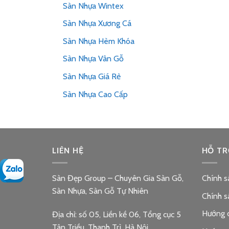
Sàn Nhựa Wintex
Sàn Nhựa Xương Cá
Sàn Nhựa Hèm Khóa
Sàn Nhựa Vân Gỗ
Sàn Nhựa Giá Rẻ
Sàn Nhựa Cao Cấp
LIÊN HỆ
HỖ TR
Sàn Đẹp Group – Chuyên Gia Sàn Gỗ,
Chính s
Sàn Nhựa, Sàn Gỗ Tự Nhiên
Chính s
Hướng 
Địa chỉ: số 05, Liền kề 06, Tổng cục 5
Tân Triều, Thanh Trì, Hà Nội