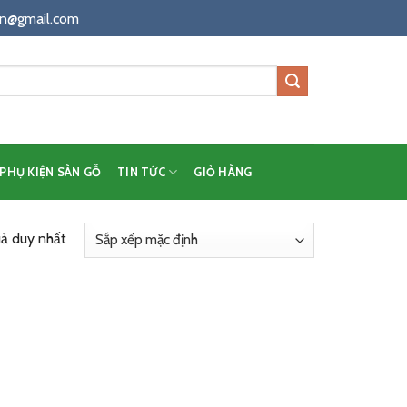
n@gmail.com
PHỤ KIỆN SÀN GỖ
TIN TỨC
GIỎ HÀNG
uả duy nhất