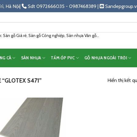
rì, Hà Nội|
Sdt 0972666035 - 0987468389 |
Sandepgroup.v
 Sàn gỗ Giá rẻ, Sàn gỗ Công nghiệp, Sàn nhựa Vân gỗ...
NG CÁ
SÀN NHỰA
TẤM ỐP PVC
GỖ NHỰA NGOÀI TRỜI
 “GLOTEX S471”
Hiển thị kết q
Add
to
wishlist