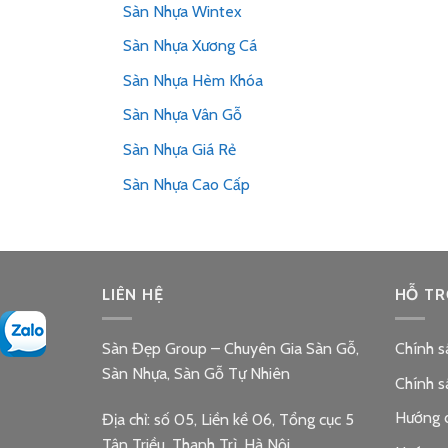
Sàn Nhựa Wintex
Sàn Nhựa Xương Cá
Sàn Nhựa Hèm Khóa
Sàn Nhựa Vân Gỗ
Sàn Nhựa Giá Rẻ
Sàn Nhựa Cao Cấp
LIÊN HỆ
HỖ TR
Sàn Đẹp Group – Chuyên Gia Sàn Gỗ,
Chính s
Sàn Nhựa, Sàn Gỗ Tự Nhiên
Chính s
Hướng 
Địa chỉ: số 05, Liền kề 06, Tổng cục 5
Tân Triều, Thanh Trì, Hà Nội