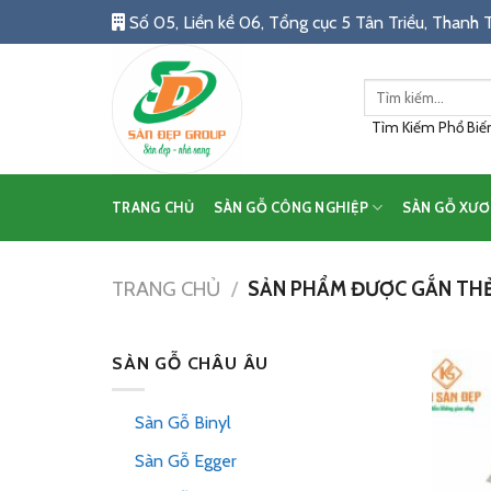
Skip
Số 05, Liền kề 06, Tổng cục 5 Tân Triều, Thanh T
to
content
Tìm
kiếm:
Tìm Kiếm Phổ Biến:
TRANG CHỦ
SÀN GỖ CÔNG NGHIỆP
SÀN GỖ XƯƠ
TRANG CHỦ
/
SẢN PHẨM ĐƯỢC GẮN THẺ
SÀN GỖ CHÂU ÂU
Sàn Gỗ Binyl
Sàn Gỗ Egger