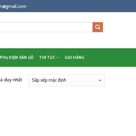
n@gmail.com
PHỤ KIỆN SÀN GỖ
TIN TỨC
GIỎ HÀNG
uả duy nhất