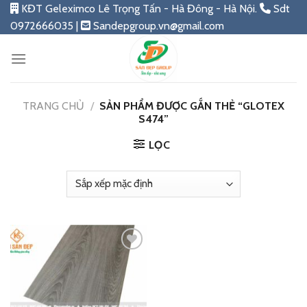
Skip
KĐT Geleximco Lê Trọng Tấn - Hà Đông - Hà Nội.
Sdt
to
0972666035 |
Sandepgroup.vn@gmail.com
content
TRANG CHỦ
/
SẢN PHẨM ĐƯỢC GẮN THẺ “GLOTEX
S474”
LỌC
Add
to
wishlist