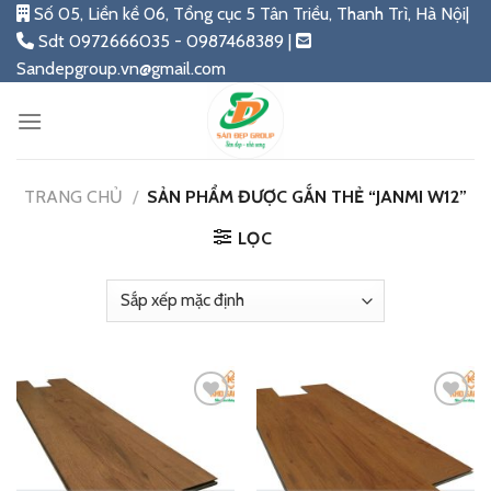
Skip
Số 05, Liền kề 06, Tổng cục 5 Tân Triều, Thanh Trì, Hà Nội|
to
Sdt 0972666035 - 0987468389 |
content
Sandepgroup.vn@gmail.com
TRANG CHỦ
/
SẢN PHẨM ĐƯỢC GẮN THẺ “JANMI W12”
LỌC
Add
Add
to
to
wishlist
wishlist