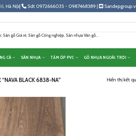
rì, Hà Nội|
Sdt 0972666035 - 0987468389 |
Sandepgroup.v
 Sàn gỗ Giá rẻ, Sàn gỗ Công nghiệp, Sàn nhựa Vân gỗ...
NG CÁ
SÀN NHỰA
TẤM ỐP PVC
GỖ NHỰA NGOÀI TRỜI
“NAVA BLACK 6838-NA”
Hiển thị kết q
Add
to
wishlist