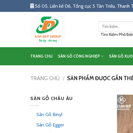
Skip
Số 05, Liền kề 06, Tổng cục 5 Tân Triều, Thanh T
to
content
Tìm
kiếm:
Tìm Kiếm Phổ Biến:
TRANG CHỦ
SÀN GỖ CÔNG NGHIỆP
SÀN GỖ XƯƠ
TRANG CHỦ
/
SẢN PHẨM ĐƯỢC GẮN THẺ 
SÀN GỖ CHÂU ÂU
Sàn Gỗ Binyl
Sàn Gỗ Egger