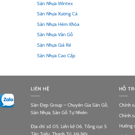
Sàn Nhựa Wintex
Sàn Nhựa Xương Cá
Sàn Nhựa Hèm Khóa
Sàn Nhựa Vân Gỗ
Sàn Nhựa Giá Rẻ
Sàn Nhựa Cao Cấp
LIÊN HỆ
HỖ TR
Sàn Đẹp Group – Chuyên Gia Sàn Gỗ,
Chính s
Sàn Nhựa, Sàn Gỗ Tự Nhiên
Chính s
Hướng 
Địa chỉ: số 05, Liền kề 06, Tổng cục 5
Tân Triều, Thanh Trì, Hà Nội