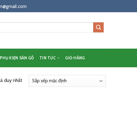
n@gmail.com
PHỤ KIỆN SÀN GỖ
TIN TỨC
GIỎ HÀNG
uả duy nhất