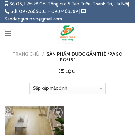
Skip
Số 05, Liền kề 06, Tổng cục 5 Tân Triều, Thanh Trì, Hà Nội|
to
Sdt 0972666035 - 0987468389 |
content
Sandepgroup.vn@gmail.com
TRANG CHỦ
/
SẢN PHẨM ĐƯỢC GẮN THẺ “PAGO
PG515”
LỌC
Add
to
wishlist