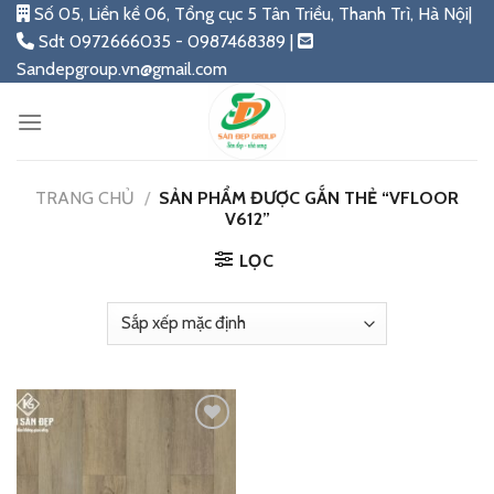
Skip
Số 05, Liền kề 06, Tổng cục 5 Tân Triều, Thanh Trì, Hà Nội|
to
Sdt 0972666035 - 0987468389 |
content
Sandepgroup.vn@gmail.com
TRANG CHỦ
/
SẢN PHẨM ĐƯỢC GẮN THẺ “VFLOOR
V612”
LỌC
Add
to
wishlist