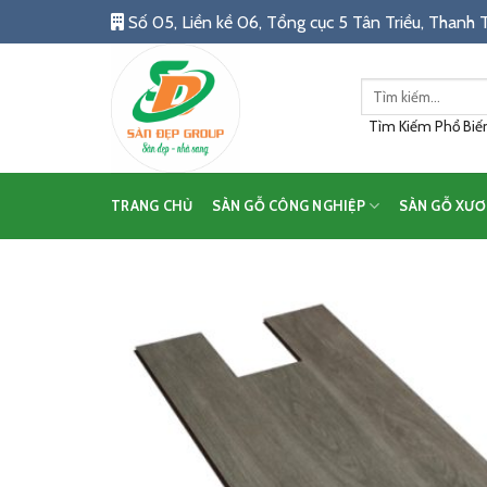
Skip
Số 05, Liền kề 06, Tổng cục 5 Tân Triều, Thanh T
to
content
Tìm
kiếm:
Tìm Kiếm Phổ Biến:
TRANG CHỦ
SÀN GỖ CÔNG NGHIỆP
SÀN GỖ XƯƠ