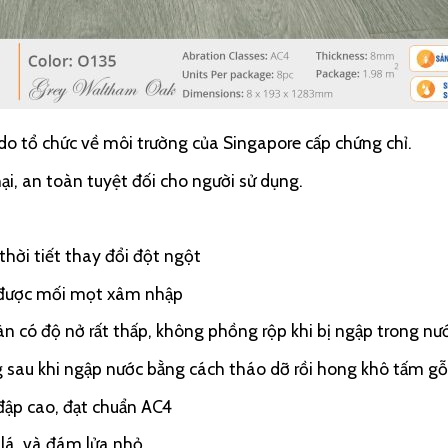
do tổ chức về môi trường của Singapore cấp chứng chỉ.
ại, an toàn tuyệt đối cho người sử dụng.
hời tiết thay đổi đột ngột
 được mối mọt xâm nhập
 có độ nở rất thấp, không phồng rộp khi bị ngập trong nư
g sau khi ngập nước bằng cách tháo dỡ rồi hong khô tấm gỗ 
đập cao, đạt chuẩn AC4
 lá, và đám lửa nhỏ