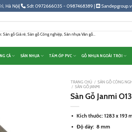
rì, Hà Nội|
Sdt 0972666035 - 0987468389 |
Sandepgroup.v
 Sàn gỗ Giá rẻ, Sàn gỗ Công nghiệp, Sàn nhựa Vân gỗ...
NG CÁ
SÀN NHỰA
TẤM ỐP PVC
GỖ NHỰA NGOÀI TRỜI
TRANG CHỦ
/
SÀN GỖ CÔNG NGH
/
SÀN GỖ JANMI
Sàn Gỗ Janmi O
Add
to
wishlist
Kích thước: 1283 x 193
Độ dày: 8 mm