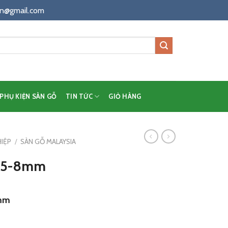
n@gmail.com
PHỤ KIỆN SÀN GỖ
TIN TỨC
GIỎ HÀNG
IỆP
/
SÀN GỖ MALAYSIA
135-8mm
 mm