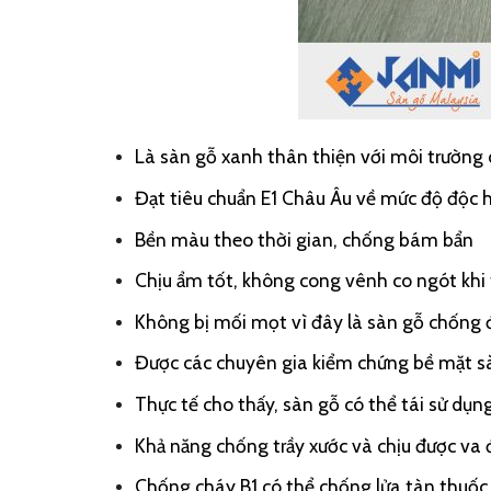
Là sàn gỗ xanh thân thiện với môi trường 
Đạt tiêu chuẩn E1 Châu Âu về mức độ độc h
Bền màu theo thời gian, chống bám bẩn
Chịu ẩm tốt, không cong vênh co ngót khi t
Không bị mối mọt vì đây là sàn gỗ chống
Được các chuyên gia kiểm chứng bề mặt sàn
Thực tế cho thấy, sàn gỗ có thể tái sử dụn
Khả năng chống trầy xước và chịu được va 
Chống cháy B1 có thể chống lửa tàn thuốc