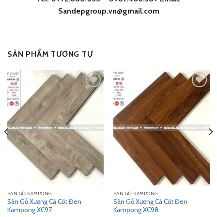
Sandepgroup.vn@gmail.com
SẢN PHẨM TƯƠNG TỰ
Add
Add
to
to
wishlist
wishlist
SÀN GỖ KAMPONG
SÀN GỖ KAMPONG
Sàn Gỗ Xương Cá Cốt Đen
Sàn Gỗ Xương Cá Cốt Đen
Kampong XC97
Kampong XC98