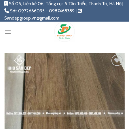
Skip
Số 05, Liền kề 06, Tổng cục 5 Tân Triều, Thanh Trì, Hà Nội|
to
Sdt 0972666035 - 0987468389 |
content
Sandepgroup.vn@gmail.com
Add
to
wishlist