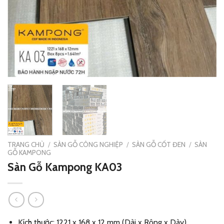
TRANG CHỦ
/
SÀN GỖ CÔNG NGHIỆP
/
SÀN GỖ CỐT ĐEN
/
SÀN
GỖ KAMPONG
Sàn Gỗ Kampong KA03
Kích thước: 1221 x 168 x 12 mm (Dài x Rộng x Dày)