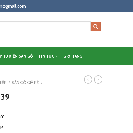
n@gmail.com
PHỤ KIỆN SÀN GỖ
TIN TỨC
GIỎ HÀNG
IỆP
/
SÀN GỖ GIÁ RẺ
/
039
2mm
ộp