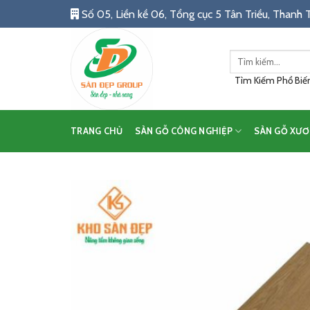
Skip
Số 05, Liền kề 06, Tổng cục 5 Tân Triều, Thanh T
to
content
Tìm
kiếm:
Tìm Kiếm Phổ Biến:
TRANG CHỦ
SÀN GỖ CÔNG NGHIỆP
SÀN GỖ XƯƠ