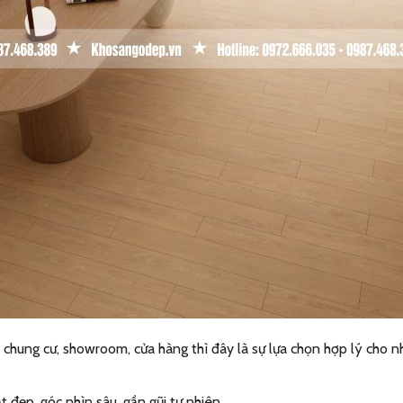
 chung cư, showroom, cửa hàng thì đây là sự lựa chọn hợp lý cho 
t đẹp, góc nhìn sâu, gần gũi tự nhiên.