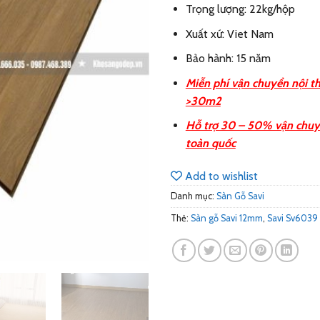
Trọng lượng: 22kg/hộp
Xuất xứ: Viet Nam
Bảo hành: 15 năm
Miễn phí vận chuyển nội t
>30m2
Hỗ trợ 30 – 50% vận chuy
toàn quốc
Add to wishlist
Danh mục:
Sàn Gỗ Savi
Thẻ:
Sàn gỗ Savi 12mm
,
Savi Sv6039