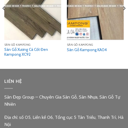
SÀN GỖ KAMPONG
SÀN GỖ KAMPONG
Sàn Gỗ Xương Cá Cốt Đen
Sàn Gỗ Kampong KA04
Kampong XC92
LIÊN HỆ
Sàn Đẹp Group – Chuyên Gia Sàn Gỗ, Sàn Nhựa, Sàn Gỗ Tự
Nhiên
Địa chỉ: số 05, Liền kề 06, Tổng cục 5 Tân Triều, Thanh Trì, Hà
Nội