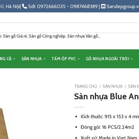
rì, Hà Nội|
Sdt 0972666035 - 0987468389 |
Sandepgroup.v
 Sàn gỗ Giá rẻ, Sàn gỗ Công nghiệp, Sàn nhựa Vân gỗ...
NG CÁ
SÀN NHỰA
TẤM ỐP PVC
GỖ NHỰA NGOÀI TRỜI
TRANG CHỦ
/
SÀN NHỰA
/
SÀN 
Sàn nhựa Blue A
Add
to
wishlist
Kích thước: 915 x 153 x 4 m
Đóng gói: 16 PCS/2.24m2
Xuất xứ: Made in Viet Nam