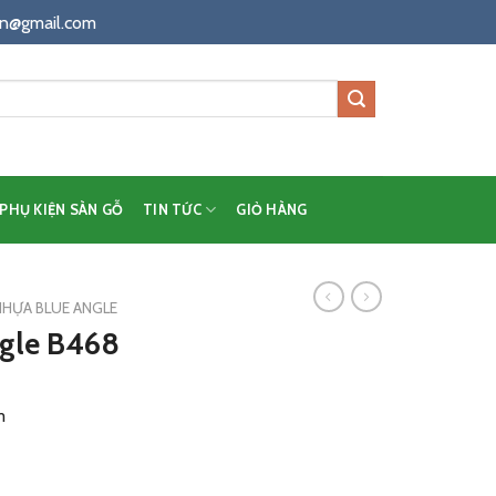
n@gmail.com
PHỤ KIỆN SÀN GỖ
TIN TỨC
GIỎ HÀNG
NHỰA BLUE ANGLE
ngle B468
m