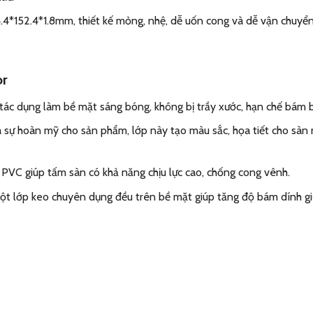
.4*152.4*1.8mm, thiết kế mỏng, nhệ, dễ uốn cong và dễ vận chuyển
or
tác dụng làm bề mặt sáng bóng, không bị trầy xước, hạn chế bám 
sự hoàn mỹ cho sản phẩm, lớp này tạo màu sắc, họa tiết cho sàn n
 PVC giúp tấm sàn có khả năng chịu lực cao, chống cong vênh.
 một lớp keo chuyên dụng đều trên bề mặt giúp tăng độ bám dính gi