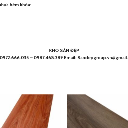
nhựa hèm khóa:
KHO SÀN ĐẸP
: 0972.666.035 – 0987.468.389 Email: Sandepgroup.vn@gmail
Add
to
wishlist