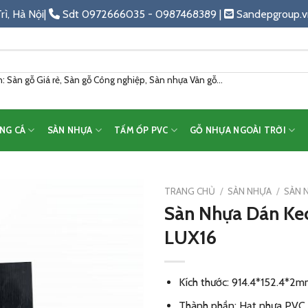
rì, Hà Nội|
Sdt 0972666035 - 0987468389 |
Sandepgroup.v
 Sàn gỗ Giá rẻ, Sàn gỗ Công nghiệp, Sàn nhựa Vân gỗ...
NG CÁ
SÀN NHỰA
TẤM ỐP PVC
GỖ NHỰA NGOÀI TRỜI
TRANG CHỦ
/
SÀN NHỰA
/
SÀN 
Sàn Nhựa Dán Ke
Add
LUX16
to
wishlist
Kích thước: 914.4*152.4*2m
Thành phần: Hạt nhựa PVC 