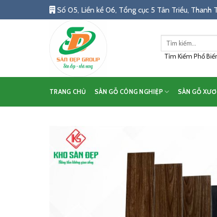
Skip
Số 05, Liền kề 06, Tổng cục 5 Tân Triều, Thanh T
to
content
Tìm
kiếm:
Tìm Kiếm Phổ Biến:
TRANG CHỦ
SÀN GỖ CÔNG NGHIỆP
SÀN GỖ XƯƠ