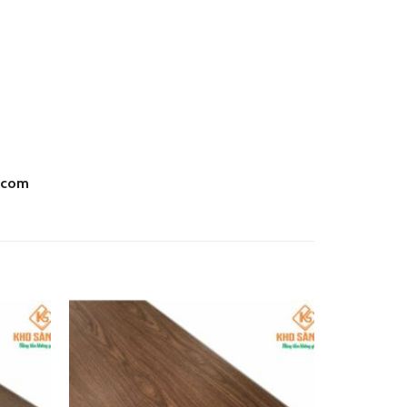
.com
Add
Add
to
to
wishlist
wishlist