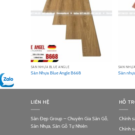
SÀN NHỰA BLUE ANGLE
SÀN NHỰA
Sàn Nhựa Blue Angle B668
Sàn nhự
LIÊN HỆ
HỖ TR
Sàn Đẹp Group – Chuyên Gia Sàn Gỗ,
Chính s
Sàn Nhựa, Sàn Gỗ Tự Nhiên
Chính s