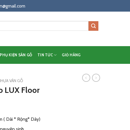
n@gmail.com
PHỤ KIỆN SÀN GỖ
TIN TỨC
GIỎ HÀNG
NHỰA VÂN GỖ
o LUX Floor
m ( Dài * Rộng* Dày)
nguyên sinh