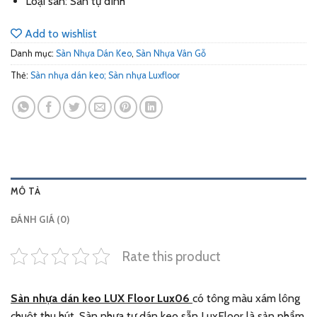
Loại sàn: Sàn tự dính
Add to wishlist
Danh mục:
Sàn Nhựa Dán Keo
,
Sàn Nhựa Vân Gỗ
Thẻ:
Sàn nhựa dán keo; Sàn nhựa Luxfloor
MÔ TẢ
ĐÁNH GIÁ (0)
Rate this product
Sàn nhựa dán keo LUX Floor Lux06
có tông màu xám lông
chuột thu hút. Sàn nhựa tự dán keo sẵn LuxFloor là sản phẩm