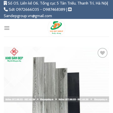
Skip
Số 05, Liền kề 06, Tổng cục 5 Tân Triều, Thanh Trì, Hà Nội|
to
Sdt 0972666035 - 0987468389 |
content
Sandepgroup.vn@gmail.com
Add
to
wishlist