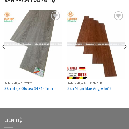
SẢN PHẨM TƯƠNG TỰ
Add
Add
to
to
wishlist
wishlist
SÀN NHỰA GLOTEX
SÀN NHỰA BLUE ANGLE
Sàn nhựa Glotex S474 (4mm)
Sàn Nhựa Blue Angle B618
LIÊN HỆ