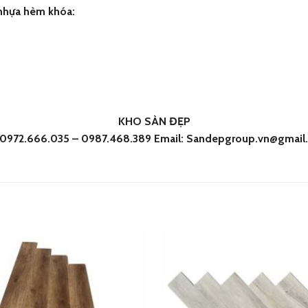
nhựa hèm khóa:
KHO SÀN ĐẸP
: 0972.666.035 – 0987.468.389 Email: Sandepgroup.vn@gmail
Add
to
wishlist