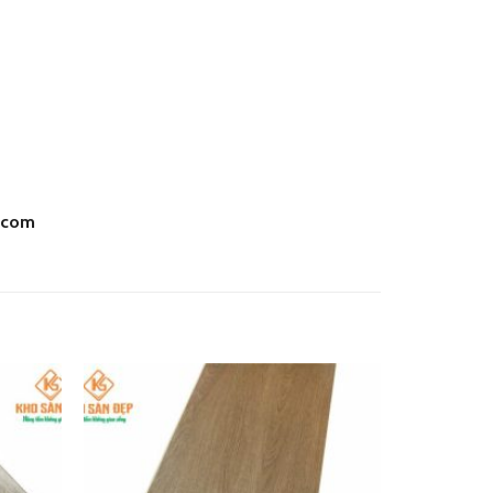
.com
Add
Add
to
to
wishlist
wishlist