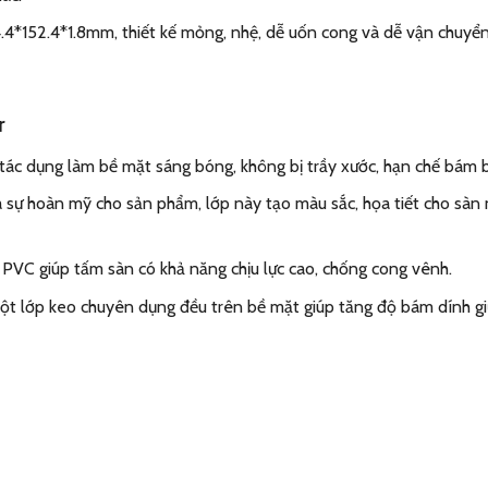
.4*152.4*1.8mm, thiết kế mỏng, nhệ, dễ uốn cong và dễ vận chuyển
or
tác dụng làm bề mặt sáng bóng, không bị trầy xước, hạn chế bám 
sự hoàn mỹ cho sản phẩm, lớp này tạo màu sắc, họa tiết cho sàn n
 PVC giúp tấm sàn có khả năng chịu lực cao, chống cong vênh.
 một lớp keo chuyên dụng đều trên bề mặt giúp tăng độ bám dính gi