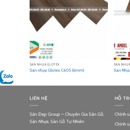
SÀN NHỰA GLOTEX
SÀN NHỰA
01 (4mm)
Sàn nhựa Glotex C605 (6mm)
Sàn Nhựa
LIÊN HỆ
HỖ TR
Sàn Đẹp Group – Chuyên Gia Sàn Gỗ,
Chính s
Sàn Nhựa, Sàn Gỗ Tự Nhiên
Chính s