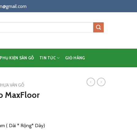
n@gmail.com
PHỤ KIỆN SÀN GỖ
TIN TỨC
GIỎ HÀNG
NHỰA VÂN GỖ
o MaxFloor
8mm ( Dài * Rộng* Dày)