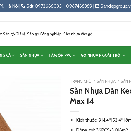
rì, Hà Nội|
Sdt 0972666035 - 0987468389 |
Sandepgroup.v
 Sàn gỗ Giá rẻ, Sàn gỗ Công nghiệp, Sàn nhựa Vân gỗ...
NG CÁ
SÀN NHỰA
TẤM ỐP PVC
GỖ NHỰA NGOÀI TRỜI
TRANG CHỦ
/
SÀN NHỰA
/
SÀN 
Sàn Nhựa Dán Ke
Add
Max 14
to
wishlist
Kích thước: 914.4*152.4*1.
Đóng gói: 36PCS/5.016m2