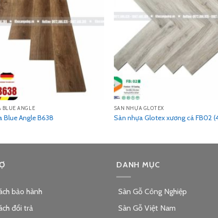
 BLUE ANGLE
SÀN NHỰA GLOTEX
 Blue Angle B638
Sàn nhựa Glotex xương cá FB02 
Ợ
DANH MỤC
ách bảo hành
Sàn Gỗ Công Nghiệp
ách đổi trả
Sàn Gỗ Việt Nam