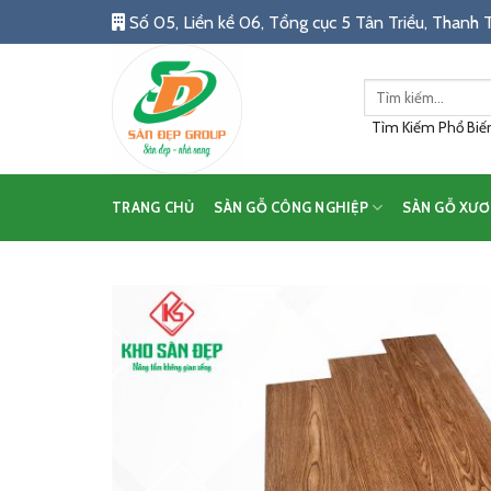
Skip
Số 05, Liền kề 06, Tổng cục 5 Tân Triều, Thanh T
to
content
Tìm
kiếm:
Tìm Kiếm Phổ Biến:
TRANG CHỦ
SÀN GỖ CÔNG NGHIỆP
SÀN GỖ XƯƠ