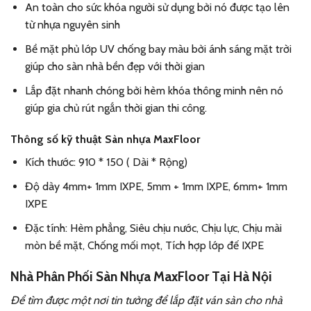
An toàn cho sức khóa người sử dụng bởi nó được tạo lên
từ nhựa nguyên sinh
Bề mặt phủ lớp UV chống bay màu bởi ánh sáng mặt trời
giúp cho sàn nhà bền đẹp với thời gian
Lắp đặt nhanh chóng bởi hèm khóa thông minh nên nó
giúp gia chủ rút ngắn thời gian thi công.
Thông số kỹ thuật
Sàn nhựa MaxFloor
Kích thước: 910 * 150 ( Dài * Rộng)
Độ dày 4mm+ 1mm IXPE, 5mm + 1mm IXPE, 6mm+ 1mm
IXPE
Đặc tính: Hèm phẳng, Siêu chịu nước, Chịu lực, Chịu mài
mòn bề mặt, Chống mối mọt, Tích hợp lớp đế IXPE
Nhà Phân Phối Sàn Nhựa MaxFloor Tại Hà Nội
Để tìm được một nơi tin tưởng để lắp đặt ván sàn cho nhà