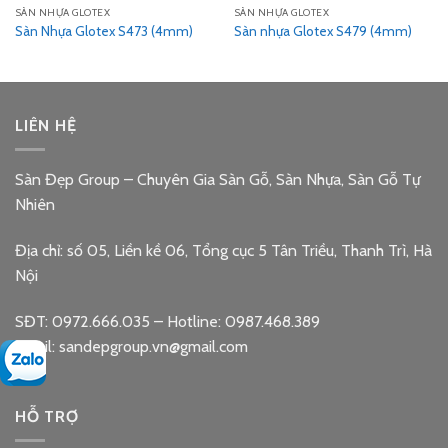
SÀN NHỰA GLOTEX
SÀN NHỰA GLOTEX
Sàn Nhựa Glotex S473 (4mm)
Sàn nhựa Glotex S479 (4mm)
LIÊN HỆ
Sàn Đẹp Group – Chuyên Gia Sàn Gỗ, Sàn Nhựa, Sàn Gỗ Tự
Nhiên
Địa chỉ: số 05, Liền kề 06, Tổng cục 5 Tân Triều, Thanh Trì, Hà
Nội
SĐT: 0972.666.035 – Hotline: 0987.468.389
Email: sandepgroup.vn@gmail.com
HỖ TRỢ