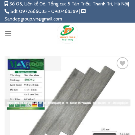
Skip
Số 05, Liền kề 06, Tổng cục 5 Tân Triều, Thanh Trì, Hà Nội|
to
Sdt 0972666035 - 0987468389 |
content
Sandepgroup.vn@gmail.com
Add
to
wishlist