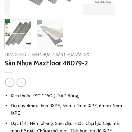
TRANG CHỦ
/
SÀN NHỰA
/
SÀN NHỰA VÂN GỖ
Sàn Nhựa MaxFloor 48079-2
Kích thước: 910 * 150 ( Dài * Rộng)
Độ dày 4mm+ 1mm IXPE, 5mm + 1mm IXPE, 6mm+ 1mm
IXPE
Đặc tính: Hèm phẳng, Siêu chịu nước, Chịu lực, Chịu mài
mòn bề mặt, Chống mối mọt, Tích hợp lớp đế IXPE