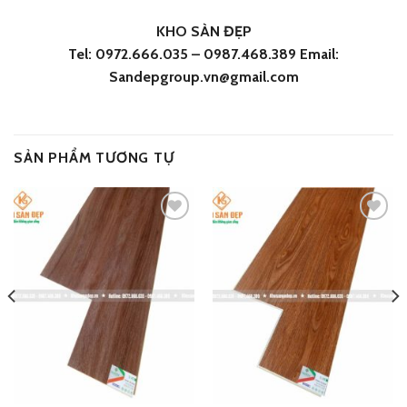
KHO SÀN ĐẸP
Tel: 0972.666.035 – 0987.468.389 Email:
Sandepgroup.vn@gmail.com
SẢN PHẨM TƯƠNG TỰ
Add
Add
to
to
wishlist
wishlist