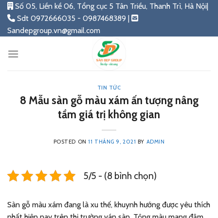
Skip
Số 05, Liền kề 06, Tổng cục 5 Tân Triều, Thanh Trì, Hà Nội|
to
Sdt 0972666035 - 0987468389 |
content
Sandepgroup.vn@gmail.com
TIN TỨC
8 Mẫu sàn gỗ màu xám ấn tượng nâng
tầm giá trị không gian
POSTED ON
11 THÁNG 9, 2021
BY
ADMIN
5/5 - (8 bình chọn)
Sàn gỗ màu xám đang là xu thế, khuynh hướng được yêu thích
nhất hiện nay trên thị trường ván sàn. Tông màu mang đậm