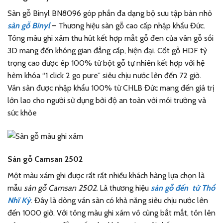
Sàn gỗ Binyl BN8096 góp phần đa dạng bộ sưu tập bản nhỏ
sàn gỗ Binyl
– Thương hiệu sàn gỗ cao cấp nhập khẩu Đức.
Tông màu ghi xám thu hút kết hợp mắt gỗ đen của vân gỗ sồi
3D mang đến không gian đẳng cấp, hiện đại. Cốt gỗ HDF tỷ
trọng cao được ép 100% từ bột gỗ tự nhiên kết hợp với hệ
hèm khóa “1 click 2 go pure” siêu chịu nước lên đến 72 giờ.
Ván sàn được nhập khẩu 100% từ CHLB Đức mang đến giá trị
lớn lao cho người sử dụng bởi độ an toàn với môi trường và
sức khỏe
Sàn gỗ Camsan 2502
Một màu xám ghi được rất rất nhiều khách hàng lựa chọn là
mẫu
sàn gỗ Camsan 2502.
Là thương hiệu
sàn gỗ đến từ Thổ
Nhĩ Kỳ
. Đây là dòng ván sàn có khả năng siêu chịu nước lên
đến 1000 giờ. Với tông màu ghi xám vô cùng bắt mắt, tôn lên