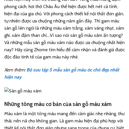
phong cách, hơi thở Châu Âu thể hiện được hết nét cá tính,
hiện đại của gia chủ. Với phong cách thiết kế nội thất đơn giản,
tự nhiên được ưa chuộng những năm gần đây. Thì gam màu
sàn gỗ lên ngôi là những màu xám trắng, xám vàng nhạt, xám
ghi, xám đậm than chì….Vì sao nói sàn gỗ màu xám ấn tượng?
Và những mẫu sàn gỗ màu xám nào được ưa chuộng nhất hiện
nay? Hãy cùng Zhome tìm hiểu để cảm nhận và đánh giá được
độc đáo tinh tế của gam màu này nhé.
Xem thêm:
Bộ sưu tập 5 mẫu sàn gỗ màu óc chó đẹp nhất
hiện nay
Những tông màu cơ bản của sàn gỗ màu xám
Màu xám là một tông màu mang đến cảm giác nhẹ nhàng, thư
thái, nền nã cho không gian. Là gam màu hiện đại phù hợp với
thiết kế nội thất đơn giản nhưng sang trọng của chung cư, biệt