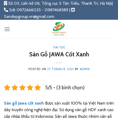
Skip
Số 05, Liền kề 06, Tổng cục 5 Tân Triều, Thanh Trì, Hà Nội|
to
Sdt 0972666035 - 0987468389 |
content
Sandepgroup.vn@gmail.com
TIN TỨC
Sàn Gỗ JAWA Cốt Xanh
POSTED ON
27 THÁNG 8, 2021
BY
ADMIN
5/5 - (3 bình chọn)
Sàn gỗ Jawa cốt xanh
được sản xuất 100% tại Việt Nam trên
dây truyền công nghệ hiện đại. Sử dụng ván gỗ HDF xanh cao
cấp nhập khẩu từ Indonesia. Sàn gỗ Jawa thuộc nhóm sàn gỗ