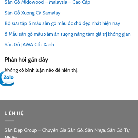
Sàn Gỗ Midowood – Malaysia – Cao Cấp
Sàn Gỗ Xương Cá Samalay
Bộ sưu tập 5 mẫu sàn gỗ màu óc chó đẹp nhất hiện nay
8 Mẫu sàn gỗ màu xám ấn tượng nâng tầm giá trị không gian
Sàn Gỗ JAWA Cốt Xanh
Phản hồi gần đây
Không có bình luận nào để hiển thị.
LIÊN HỆ
Sàn Đẹp Group – Chuyên Gia Sàn Gỗ, Sàn Nhựa, Sàn Gỗ Tự
Nhiên