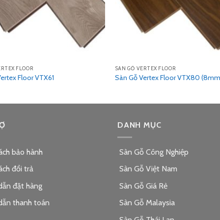
ERTEX FLOOR
SÀN GỖ VERTEX FLOOR
ertex Floor VTX61
Sàn Gỗ Vertex Floor VTX80 (8mm
Ợ
DANH MỤC
ách bảo hành
Sàn Gỗ Công Nghiệp
ách đổi trả
Sàn Gỗ Việt Nam
dẫn đặt hàng
Sàn Gỗ Giá Rẻ
dẫn thanh toán
Sàn Gỗ Malaysia
Sàn Gỗ Thái Lan