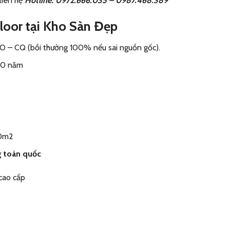
liên hệ
Hotline: 0972.666.035 – 0987.468.389
Floor tại Kho Sàn Đẹp
O – CQ (bồi thường 100% nếu sai nguồn gốc).
 10 năm
30m2
g toàn quốc
cao cấp