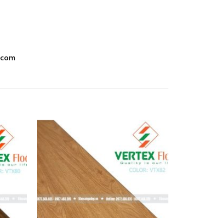
.com
Add
Add
to
to
wishlist
wishlist