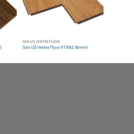
SÀN GỖ VERTEX FLOOR
)
Sàn Gỗ Vertex Floor VTX82 (8mm)