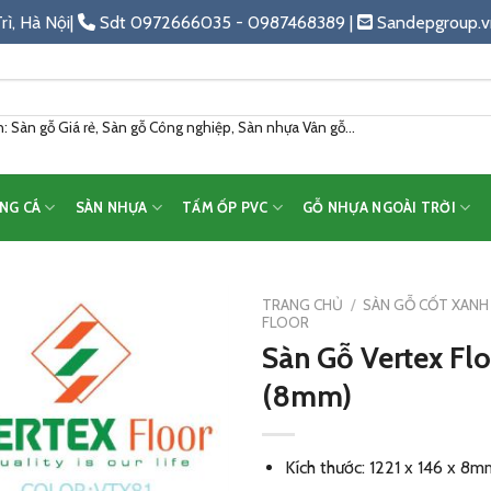
rì, Hà Nội|
Sdt 0972666035 - 0987468389 |
Sandepgroup.v
 Sàn gỗ Giá rẻ, Sàn gỗ Công nghiệp, Sàn nhựa Vân gỗ...
NG CÁ
SÀN NHỰA
TẤM ỐP PVC
GỖ NHỰA NGOÀI TRỜI
TRANG CHỦ
/
SÀN GỖ CỐT XANH
FLOOR
Sàn Gỗ Vertex Fl
Add
to
(8mm)
wishlist
Kích thước: 1221 x 146 x 8