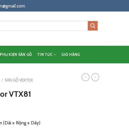
n@gmail.com
PHỤ KIỆN SÀN GỖ
TIN TỨC
GIỎ HÀNG
/
SÀN GỖ VERTEX
oor VTX81
mm (Dài x Rộng x Dày)