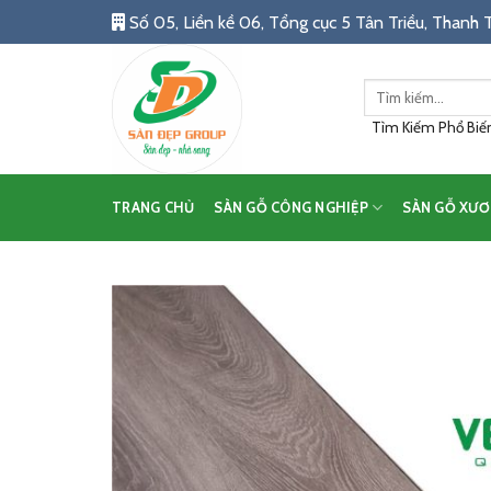
Skip
Số 05, Liền kề 06, Tổng cục 5 Tân Triều, Thanh T
to
content
Tìm
kiếm:
Tìm Kiếm Phổ Biến:
TRANG CHỦ
SÀN GỖ CÔNG NGHIỆP
SÀN GỖ XƯƠ