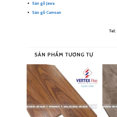
Sàn gỗ Jawa
Sàn gỗ Camsan
Tel
SẢN PHẨM TƯƠNG TỰ
Add
Add
to
to
wishlist
wishlist