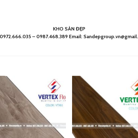
KHO SÀN ĐẸP
: 0972.666.035 – 0987.468.389 Email: Sandepgroup.vn@gmail
Add
to
wishlist