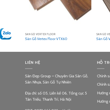
SÀN GỖ VERTEX FLOOR
SÀN GỖ V
Sàn Gỗ Vertex Floor VTX60
Sàn Gỗ V
LIÊN HỆ
HỖ TR
Sàn Đẹp Group – Chuyên Gia Sàn Gỗ,
Chính s
Sàn Nhựa, Sàn Gỗ Tự Nhiên
Chính s
Hướng 
Địa chỉ: số 05, Liền kề 06, Tổng cục 5
Tân Triều, Thanh Trì, Hà Nội
Hướng 