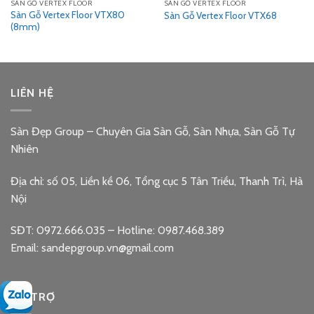
SÀN GỖ VERTEX FLOOR
SÀN GỖ VERTEX FLOOR
Sàn Gỗ Vertex Floor VTX80
Sàn Gỗ Vertex Floor VTX68
(8mm)
LIÊN HỆ
Sàn Đẹp Group – Chuyên Gia Sàn Gỗ, Sàn Nhựa, Sàn Gỗ Tự
Nhiên
Địa chỉ: số 05, Liền kề 06, Tổng cục 5 Tân Triều, Thanh Trì, Hà
Nội
SĐT: 0972.666.035 – Hotline: 0987.468.389
Email: sandepgroup.vn@gmail.com
HỖ TRỢ