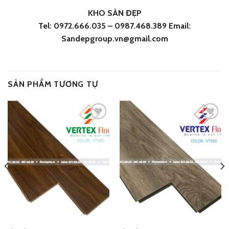
KHO SÀN ĐẸP
Tel: 0972.666.035 – 0987.468.389 Email:
Sandepgroup.vn@gmail.com
SẢN PHẨM TƯƠNG TỰ
Add
Add
to
to
wishlist
wishlist