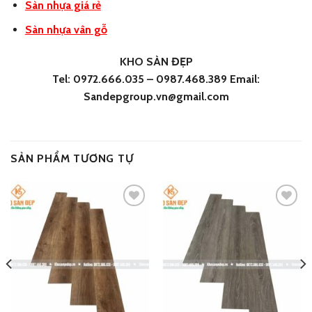
Sàn nhựa giá rẻ
Sàn nhựa vân gỗ
KHO SÀN ĐẸP
Tel: 0972.666.035 – 0987.468.389 Email:
Sandepgroup.vn@gmail.com
SẢN PHẨM TƯƠNG TỰ
Add
Add
to
to
wishlist
wishlist