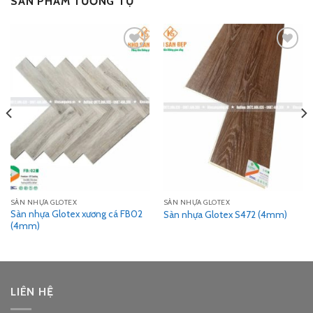
SẢN PHẨM TƯƠNG TỰ
Add
Add
to
to
wishlist
wishlist
SÀN NHỰA GLOTEX
SÀN NHỰA GLOTEX
Sàn nhựa Glotex xương cá FB02
Sàn nhựa Glotex S472 (4mm)
(4mm)
LIÊN HỆ