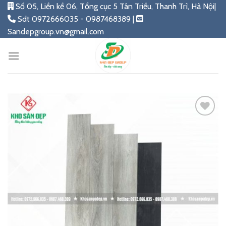
Skip
Số 05, Liền kề 06, Tổng cục 5 Tân Triều, Thanh Trì, Hà Nội|
to
Sdt 0972666035 - 0987468389 |
content
Sandepgroup.vn@gmail.com
Add
to
wishlist