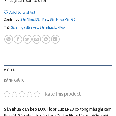
Loại sàn: Sàn tự dính
Add to wishlist
Danh mục:
Sàn Nhựa Dán Keo
,
Sàn Nhựa Vân Gỗ
Thẻ:
Sàn nhựa dán keo; Sàn nhựa Luxfloor
MÔ TẢ
ĐÁNH GIÁ (0)
Rate this product
Sàn nhựa dán keo LUX Floor Lux LP23
có tông màu ghi xám
thu hút. Sàn nhựa tự dán keo sẵn LuxFloor là sản phẩm mới