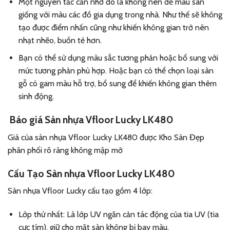
Một nguyên tắc cần nhớ đó là không nên để màu sàn
giống với màu các đồ gia dụng trong nhà. Như thế sẽ không
tạo được điểm nhấn cũng như khiến không gian trở nên
nhạt nhẽo, buồn tẻ hơn.
Bạn có thể sử dụng màu sắc tương phản hoặc bổ sung với
mức tương phản phù hợp. Hoặc bạn có thể chọn loại sàn
gỗ có gam màu hỗ trợ, bổ sung để khiến không gian thêm
sinh động.
Báo giá Sàn nhựa
Vfloor Lucky LK480
Giá của sàn nhựa Vfloor Lucky LK480
được Kho Sàn Đẹp
phân phối rõ ràng không mập mờ
Cấu Tạo Sàn nhựa Vfloor Lucky LK480
Sàn nhựa Vfloor Lucky cấu tạo gồm 4 lớp:
Lớp thứ nhất: Là lớp UV ngăn cản tác động của tia UV (tia
cực tím), giữ cho mặt sàn không bị bay màu.