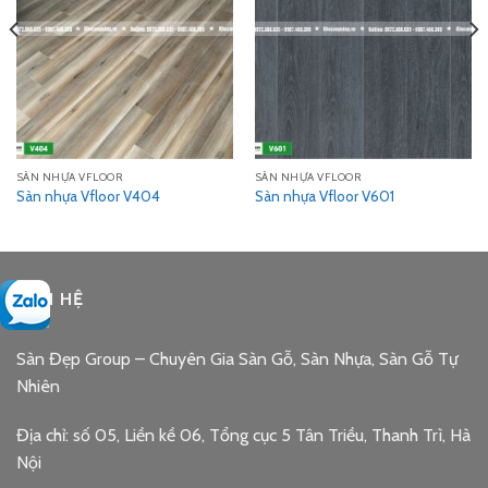
SÀN NHỰA VFLOOR
SÀN NHỰA VFLOOR
Sàn nhựa Vfloor V404
Sàn nhựa Vfloor V601
LIÊN HỆ
Sàn Đẹp Group – Chuyên Gia Sàn Gỗ, Sàn Nhựa, Sàn Gỗ Tự
Nhiên
Địa chỉ: số 05, Liền kề 06, Tổng cục 5 Tân Triều, Thanh Trì, Hà
Nội