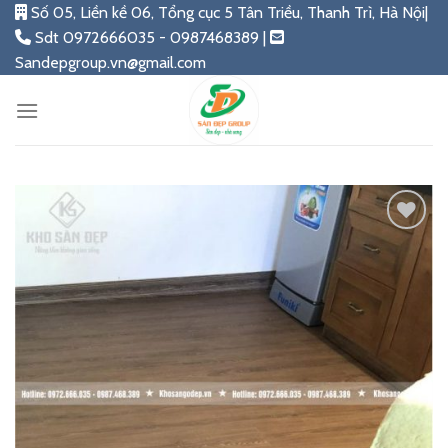
Skip
Số 05, Liền kề 06, Tổng cục 5 Tân Triều, Thanh Trì, Hà Nội|
to
Sdt 0972666035 - 0987468389 |
content
Sandepgroup.vn@gmail.com
Add
to
wishlist