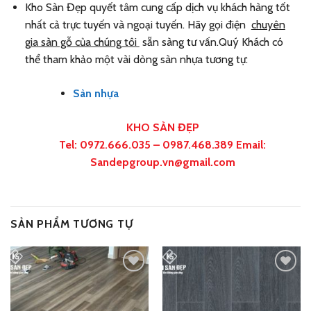
Kho Sàn Đẹp quyết tâm cung cấp dịch vụ khách hàng tốt
nhất cả trực tuyến và ngoại tuyến. Hãy gọi điện
chuyên
gia sàn gỗ của chúng tôi
sẵn sàng tư vấn.Quý Khách có
thể tham khảo một vài dòng sàn nhựa tương tự:
Sàn nhựa
KHO SÀN ĐẸP
Tel: 0972.666.035 – 0987.468.389 Email:
Sandepgroup.vn@gmail.com
SẢN PHẨM TƯƠNG TỰ
Add
Add
to
to
wishlist
wishlist