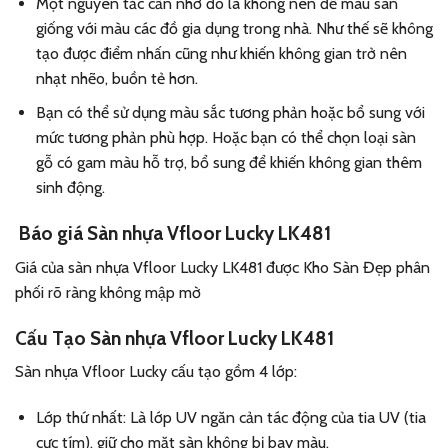
Một nguyên tắc cần nhớ đó là không nên để màu sàn
giống với màu các đồ gia dụng trong nhà. Như thế sẽ không
tạo được điểm nhấn cũng như khiến không gian trở nên
nhạt nhẽo, buồn tẻ hơn.
Bạn có thể sử dụng màu sắc tương phản hoặc bổ sung với
mức tương phản phù hợp. Hoặc bạn có thể chọn loại sàn
gỗ có gam màu hỗ trợ, bổ sung để khiến không gian thêm
sinh động.
Báo giá Sàn nhựa
Vfloor Lucky LK481
Giá của sàn nhựa Vfloor Lucky LK481
được Kho Sàn Đẹp phân
phối rõ ràng không mập mờ
Cấu Tạo Sàn nhựa Vfloor Lucky LK481
Sàn nhựa Vfloor Lucky cấu tạo gồm 4 lớp:
Lớp thứ nhất: Là lớp UV ngăn cản tác động của tia UV (tia
cực tím), giữ cho mặt sàn không bị bay màu.