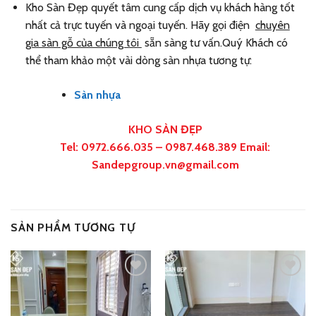
Kho Sàn Đẹp quyết tâm cung cấp dịch vụ khách hàng tốt
nhất cả trực tuyến và ngoại tuyến. Hãy gọi điện
chuyên
gia sàn gỗ của chúng tôi
sẵn sàng tư vấn.Quý Khách có
thể tham khảo một vài dòng sàn nhựa tương tự:
Sàn nhựa
KHO SÀN ĐẸP
Tel: 0972.666.035 – 0987.468.389 Email:
Sandepgroup.vn@gmail.com
SẢN PHẨM TƯƠNG TỰ
Add
Add
to
to
wishlist
wishlist