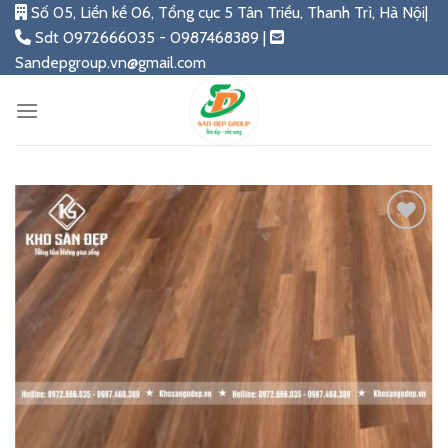
Skip
Số 05, Liền kề 06, Tổng cục 5 Tân Triều, Thanh Trì, Hà Nội|
to
Sdt 0972666035 - 0987468389 |
content
Sandepgroup.vn@gmail.com
Add
to
wishlist