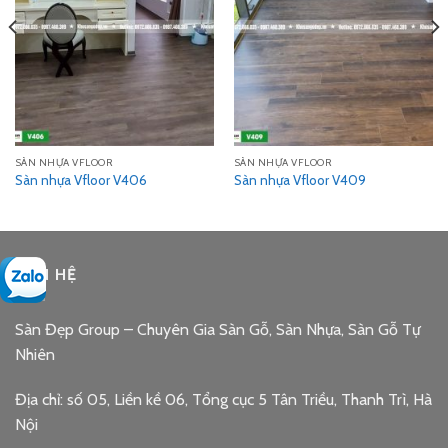
SÀN NHỰA VFLOOR
SÀN NHỰA VFLOOR
Sàn nhựa Vfloor V406
Sàn nhựa Vfloor V409
LIÊN HỆ
Sàn Đẹp Group – Chuyên Gia Sàn Gỗ, Sàn Nhựa, Sàn Gỗ Tự
Nhiên
Địa chỉ: số 05, Liền kề 06, Tổng cục 5 Tân Triều, Thanh Trì, Hà
Nội