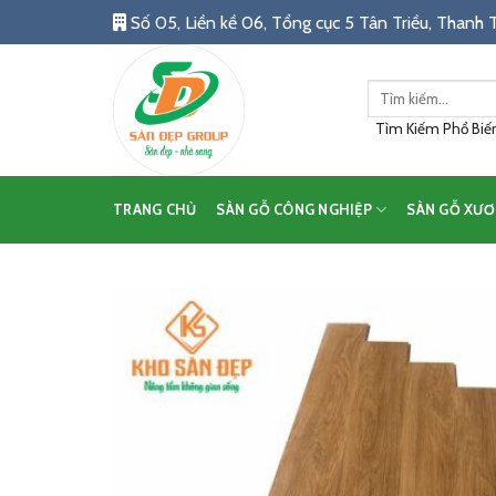
Skip
Số 05, Liền kề 06, Tổng cục 5 Tân Triều, Thanh T
to
content
Tìm
kiếm:
Tìm Kiếm Phổ Biến:
TRANG CHỦ
SÀN GỖ CÔNG NGHIỆP
SÀN GỖ XƯƠ