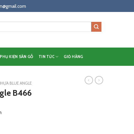
n@gmail.com
PHỤ KIỆN SÀN GỖ
TIN TỨC
GIỎ HÀNG
NHỰA BLUE ANGLE
ngle B466
m